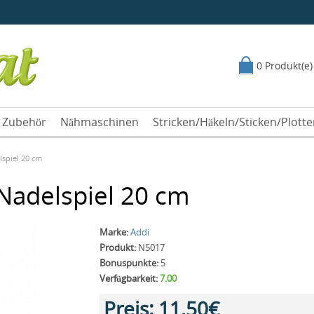
0 Produkt(e)
Zubehör
Nähmaschinen
Stricken/Häkeln/Sticken/Plott
spiel 20 cm
adelspiel 20 cm
Marke:
Addi
Produkt:
N5017
Bonuspunkte:
5
Verfügbarkeit:
7.00
Preis:
11,50€