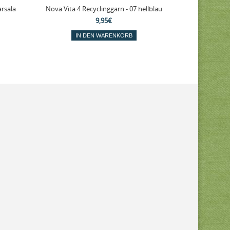
arsala
Nova Vita 4 Recyclinggarn - 07 hellblau
Nova Vita 4 R
9,95€
IN DEN WARENKORB
IN