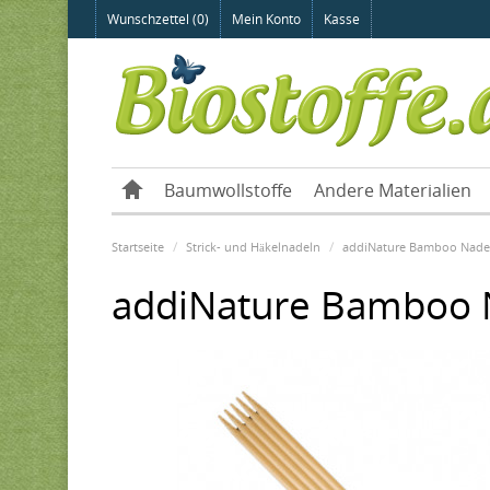
Wunschzettel (0)
Mein Konto
Kasse
Baumwollstoffe
Andere Materialien
Startseite
Strick- und Häkelnadeln
addiNature Bamboo Nadel
addiNature Bamboo N