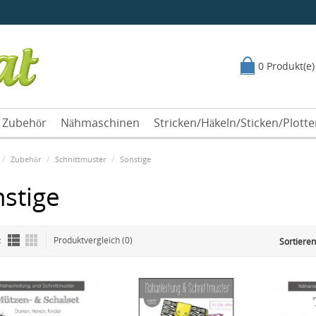
0 Produkt(e)
Zubehör
Nähmaschinen
Stricken/Häkeln/Sticken/Plott
Zubehör
Schnittmuster
Sonstige
stige
:
Produktvergleich (0)
Sortieren