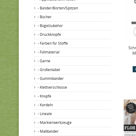
- Bänder/Borten/Spitzen
- Bücher
- Bügelzubehör
- Druckknöpfe
- Farben für Stoffe
Sch
- Füllmaterial
M
- Garne
- Größenlabel
- Gummibänder
- Klettverschlüsse
- Knöpfe
- Kordeln
- Lineale
- Markierwerkzeuge
- Maßbänder