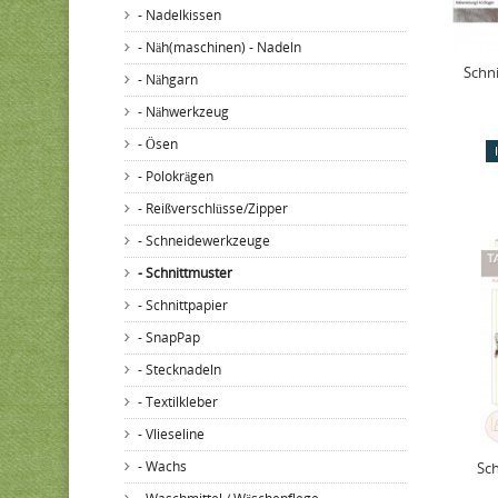
- Nadelkissen
- Näh(maschinen) - Nadeln
Schn
- Nähgarn
- Nähwerkzeug
- Ösen
- Polokrägen
- Reißverschlüsse/Zipper
- Schneidewerkzeuge
- Schnittmuster
- Schnittpapier
- SnapPap
- Stecknadeln
- Textilkleber
- Vlieseline
- Wachs
Sch