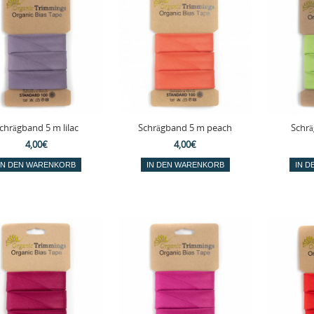
chrägband 5 m lilac
Schrägband 5 m peach
Schrä
4,00€
4,00€