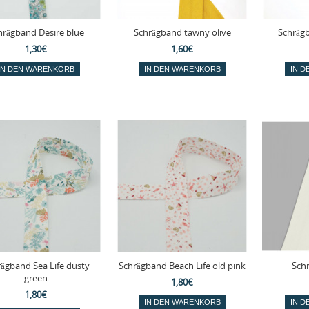
hrägband Desire blue
Schrägband tawny olive
Schrägb
1,30€
1,60€
ägband Sea Life dusty
Schrägband Beach Life old pink
Sch
green
1,80€
1,80€