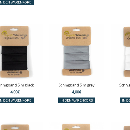
chrägband 5 m black
Schrägband 5 m grey
Schrä
4,00€
4,00€