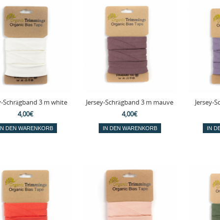
y-Schrägband 3 m white
Jersey-Schrägband 3 m mauve
Jersey-S
4,00€
4,00€