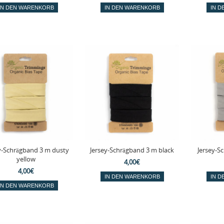
y-Schrägband 3 m dusty
Jersey-Schrägband 3 m black
Jersey-S
yellow
4,00€
4,00€