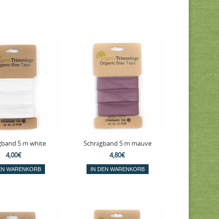
gband 5 m white
Schrägband 5 m mauve
4,00€
4,80€