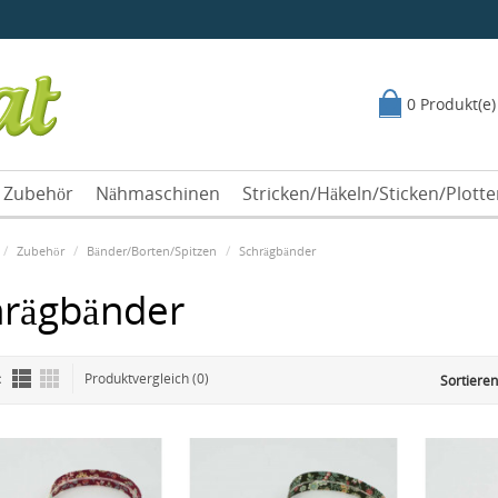
0 Produkt(e)
Zubehör
Nähmaschinen
Stricken/Häkeln/Sticken/Plott
Zubehör
Bänder/Borten/Spitzen
Schrägbänder
hrägbänder
:
Produktvergleich (0)
Sortieren