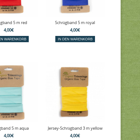
ägband 5 m red
Schrägband 5 m royal
4,00€
4,00€
gband 5 m aqua
Jersey-Schrägband 3 m yellow
4,00€
4,00€