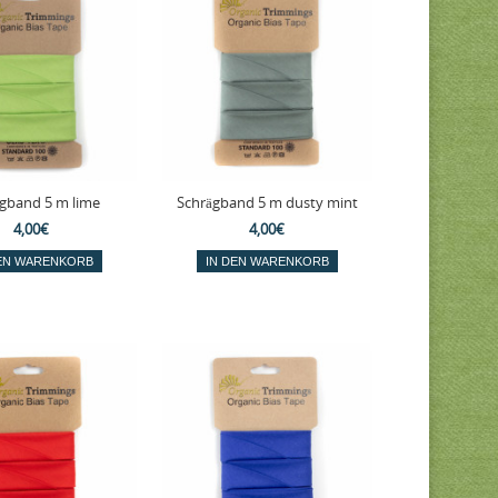
gband 5 m lime
Schrägband 5 m dusty mint
4,00€
4,00€