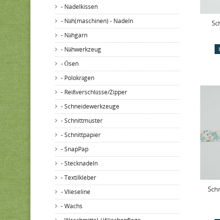
- Nadelkissen
- Näh(maschinen) - Nadeln
Sc
- Nähgarn
- Nähwerkzeug
- Ösen
- Polokrägen
- Reißverschlüsse/Zipper
- Schneidewerkzeuge
- Schnittmuster
- Schnittpapier
- SnapPap
- Stecknadeln
- Textilkleber
Schr
- Vlieseline
- Wachs