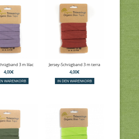
chrägband 3 m lilac
Jersey-Schrägband 3 m terra
4,00€
4,00€