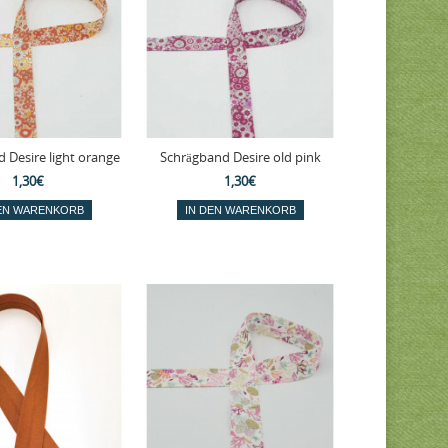
 Desire light orange
Schrägband Desire old pink
1,30€
1,30€