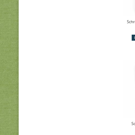
Schr
S