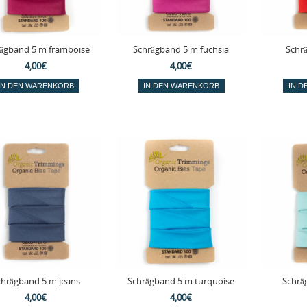
ägband 5 m framboise
Schrägband 5 m fuchsia
Schr
4,00€
4,00€
chrägband 5 m jeans
Schrägband 5 m turquoise
Schrä
4,00€
4,00€