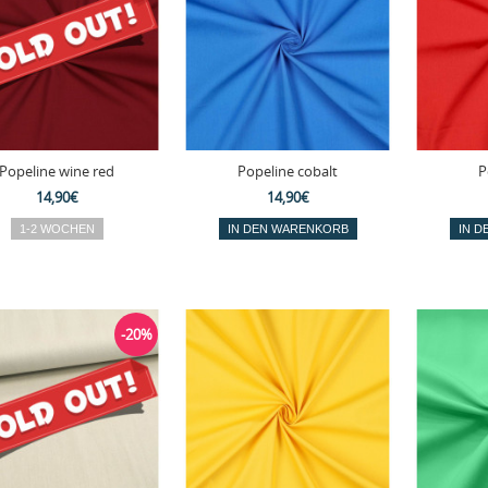
Popeline wine red
Popeline cobalt
P
14,90€
14,90€
-20%