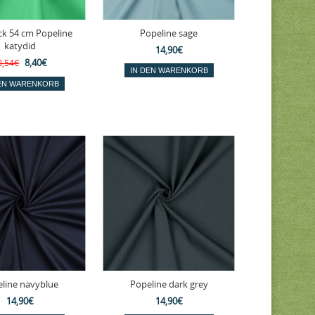
ck 54 cm Popeline
Popeline sage
katydid
14,90€
8,40€
0,54€
line navyblue
Popeline dark grey
14,90€
14,90€