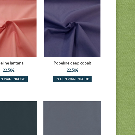
eline lantana
Popeline deep cobalt
22,50€
22,50€