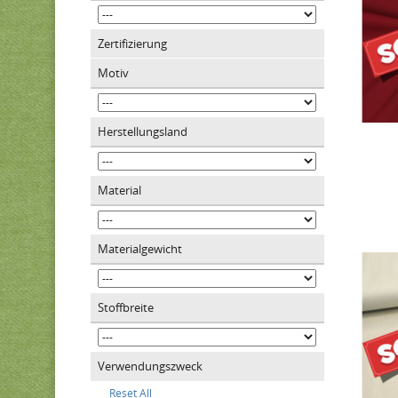
Zertifizierung
Motiv
Herstellungsland
Material
Materialgewicht
Stoffbreite
Verwendungszweck
Reset All