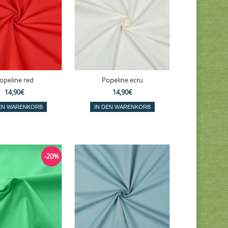
opeline red
Popeline ecru
14,90€
14,90€
-20%