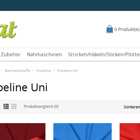
0 Produkt(e)
Zubehör
Nähmaschinen
Stricken/Häkeln/Sticken/Plott
Baumwollstoffe
Popeline
Popeline Uni
eline Uni
:
Produktvergleich (0)
Sortieren