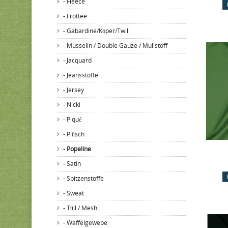
- Fleece
- Frottee
- Gabardine/Köper/Twill
- Musselin / Double Gauze / Mullstoff
- Jacquard
- Jeansstoffe
- Jersey
- Nicki
- Piqué
- Plüsch
- Popeline
- Satin
- Spitzenstoffe
- Sweat
- Tüll / Mesh
- Waffelgewebe