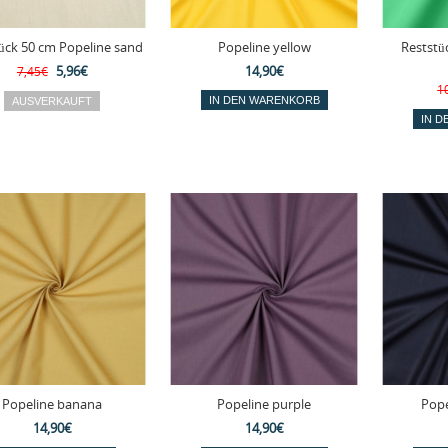
ück 50 cm Popeline sand
Popeline yellow
Reststü
5,96€
14,90€
7,45€
1
Popeline banana
Popeline purple
Pope
14,90€
14,90€