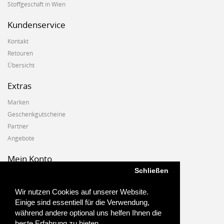
Stoffgeschäft in Wien
Kundenservice
Kontakt
Retouren
Übersicht
Extras
Marken
Geschenkgutscheine
Partner
Angebote
Mein Konto
Schließen
Mein Konto
Auftragshistorie
Wir nutzen Cookies auf unserer Website.
Wunschzettel
Einige sind essentiell für die Verwendung,
Newsletter
während andere optional uns helfen Ihnen die
beste Erfahrung zu bieten.