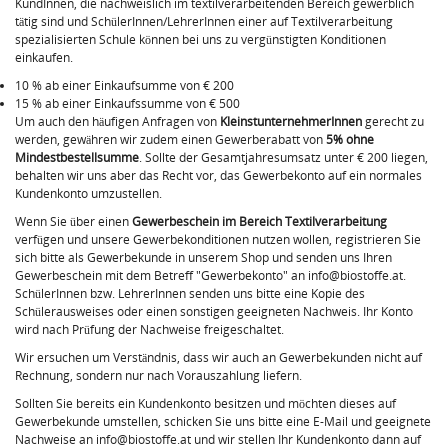
KundInnen, die nachweislich im textilverarbeitenden Bereich gewerblich
tätig sind und SchülerInnen/LehrerInnen einer auf Textilverarbeitung
spezialisierten Schule können bei uns zu vergünstigten Konditionen
einkaufen.
10 % ab einer Einkaufsumme von € 200
15 % ab einer Einkaufssumme von € 500
Um auch den häufigen Anfragen von
KleinstunternehmerInnen
gerecht zu
werden, gewähren wir zudem einen Gewerberabatt von
5% ohne
Mindestbestellsumme
. Sollte der Gesamtjahresumsatz unter € 200 liegen,
behalten wir uns aber das Recht vor, das Gewerbekonto auf ein normales
Kundenkonto umzustellen.
Wenn Sie über einen
Gewerbeschein im Bereich Textilverarbeitung
verfügen und unsere Gewerbekonditionen nutzen wollen, registrieren Sie
sich bitte als Gewerbekunde in unserem Shop und senden uns Ihren
Gewerbeschein mit dem Betreff "Gewerbekonto" an info@biostoffe.at.
SchülerInnen bzw. LehrerInnen senden uns bitte eine Kopie des
Schülerausweises oder einen sonstigen geeigneten Nachweis. Ihr Konto
wird nach Prüfung der Nachweise freigeschaltet.
Wir ersuchen um Verständnis, dass wir auch an Gewerbekunden nicht auf
Rechnung, sondern nur nach Vorauszahlung liefern.
Sollten Sie bereits ein Kundenkonto besitzen und möchten dieses auf
Gewerbekunde umstellen, schicken Sie uns bitte eine E-Mail und geeignete
Nachweise an info@biostoffe.at und wir stellen Ihr Kundenkonto dann auf