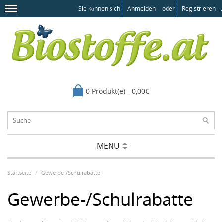
Sie können sich
Anmelden
oder
Registrieren
.
0 Produkt(e) - 0,00€
MENU
Startseite
Gewerbe-/Schulrabatte
Gewerbe-/Schulrabatte