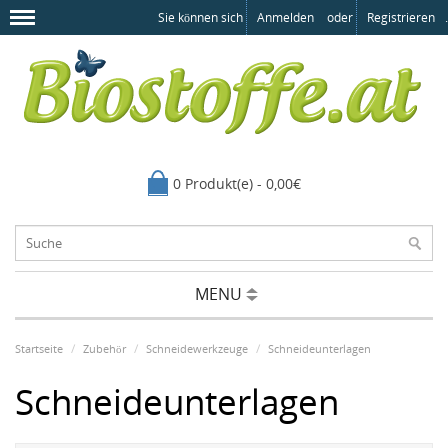
Sie können sich
Anmelden
oder
Registrieren
.
0 Produkt(e) - 0,00€
MENU
Startseite
Zubehör
Schneidewerkzeuge
Schneideunterlagen
Schneideunterlagen