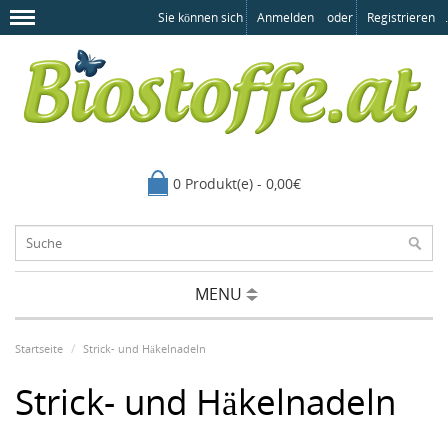
Sie können sich
Anmelden
oder
Registrieren
.
0 Produkt(e) - 0,00€
MENU
Startseite
Strick- und Häkelnadeln
Strick- und Häkelnadeln