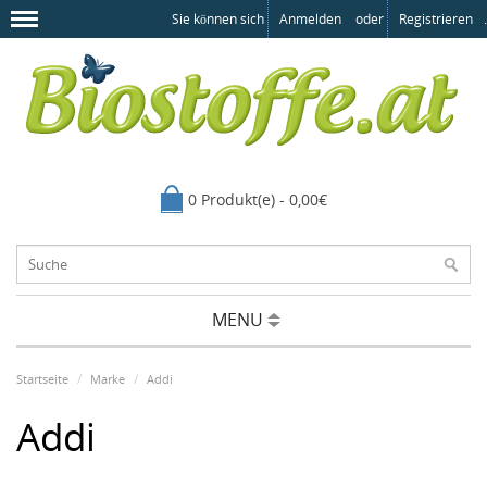
Sie können sich
Anmelden
oder
Registrieren
.
0 Produkt(e) - 0,00€
MENU
Startseite
Marke
Addi
Addi