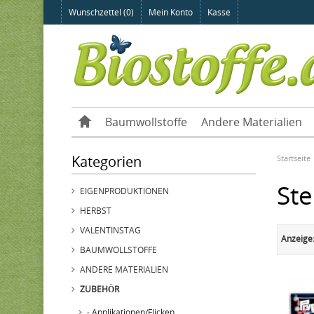
Wunschzettel (0)
Mein Konto
Kasse
Baumwollstoffe
Andere Materialien
Kategorien
Startseite
St
EIGENPRODUKTIONEN
HERBST
VALENTINSTAG
Anzeige
BAUMWOLLSTOFFE
ANDERE MATERIALIEN
ZUBEHÖR
- Applikationen/Flicken