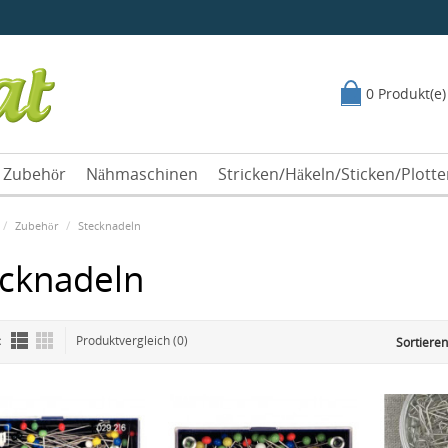
0 Produkt(e)
Zubehör
Nähmaschinen
Stricken/Häkeln/Sticken/Plott
Zubehör
Stecknadeln
ecknadeln
:
Produktvergleich (0)
Sortieren