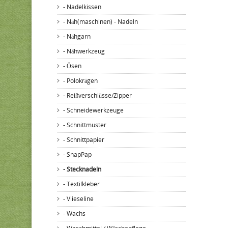
- Nadelkissen
- Näh(maschinen) - Nadeln
- Nähgarn
- Nähwerkzeug
- Ösen
- Polokrägen
- Reißverschlüsse/Zipper
- Schneidewerkzeuge
- Schnittmuster
- Schnittpapier
- SnapPap
- Stecknadeln
- Textilkleber
- Vlieseline
- Wachs