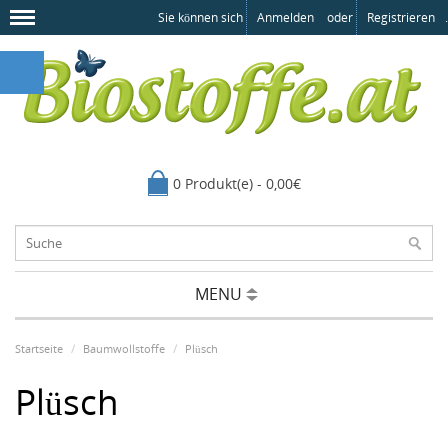
Sie können sich
Anmelden
oder
Registrieren
.
0 Produkt(e) - 0,00€
MENU
Startseite
Baumwollstoffe
Plüsch
Plüsch