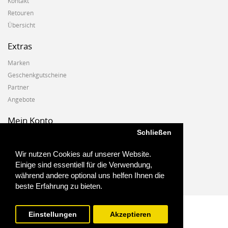
Kontakt
Retouren
Übersicht
Extras
Marken
Geschenkgutscheine
Partner
Angebote
Mein Konto
Schließen
Mein Konto
Auftragshistorie
Wir nutzen Cookies auf unserer Website.
Wunschzettel
Einige sind essentiell für die Verwendung,
Newsletter
während andere optional uns helfen Ihnen die
beste Erfahrung zu bieten.
Einstellungen
Akzeptieren
Biostoffe.at - 2025