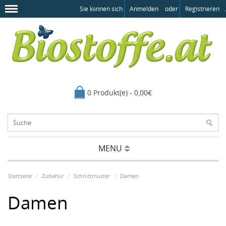
Sie können sich
Anmelden
oder
Registrieren
.
0 Produkt(e) - 0,00€
MENU
Startseite
Zubehör
Schnittmuster
Damen
Damen