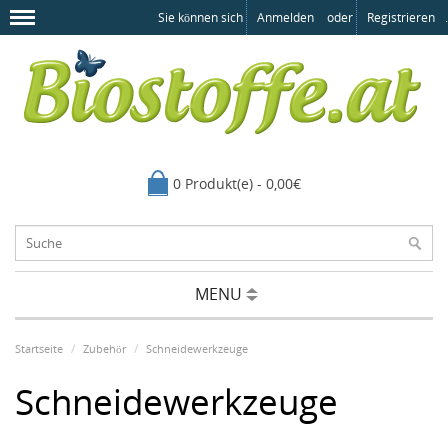
Sie können sich
Anmelden
oder
Registrieren
.
0 Produkt(e) - 0,00€
MENU
Startseite
Zubehör
Schneidewerkzeuge
Schneidewerkzeuge