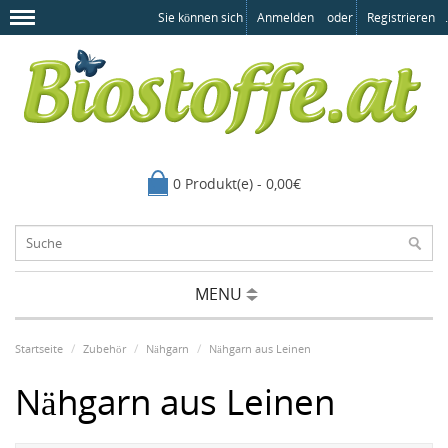
Sie können sich
Anmelden
oder
Registrieren
.
0 Produkt(e) - 0,00€
MENU
Startseite
Zubehör
Nähgarn
Nähgarn aus Leinen
Nähgarn aus Leinen