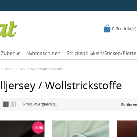
0 Produkt(e)
Zubehör
Nähmaschinen
Stricken/Häkeln/Sticken/Plott
Wolle
Wolljersey / Wollstrickstoffe
ljersey / Wollstrickstoffe
:
Produktvergleich (0)
Sortieren
-20%