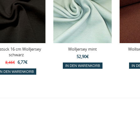
stück 16 cm Wolljersey
Wolljersey mint
Wolls
schwarz
52,90€
6,77€
8,46€