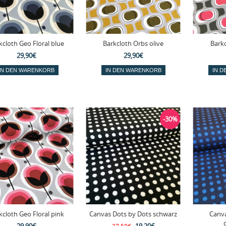
kcloth Geo Floral blue
Barkcloth Orbs olive
Bark
29,90€
29,90€
-30%
kcloth Geo Floral pink
Canvas Dots by Dots schwarz
Canva