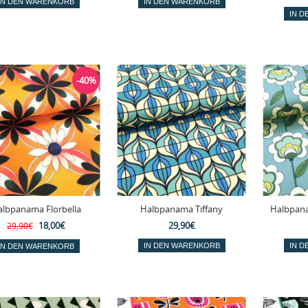
-40%
albpanama Florbella
Halbpanama Tiffany
Halbpana
18,00€
29,90€
29,90€