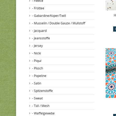
- Fleece
- Frottee
H
- Gabardine/Köper/Twill
- Musselin / Double Gauze / Mullstoff
- Jacquard
- Jeansstoffe
- Jersey
- Nicki
- Piqué
- Plüsch
- Popeline
- Satin
- Spitzenstoffe
- Sweat
- Tüll / Mesh
- Waffelgewebe