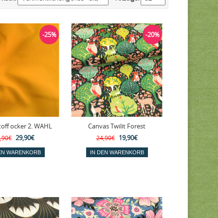
-25%
-20%
off ocker 2. WAHL
Canvas Twilit Forest
29,90€
19,90€
,90€
24,90€