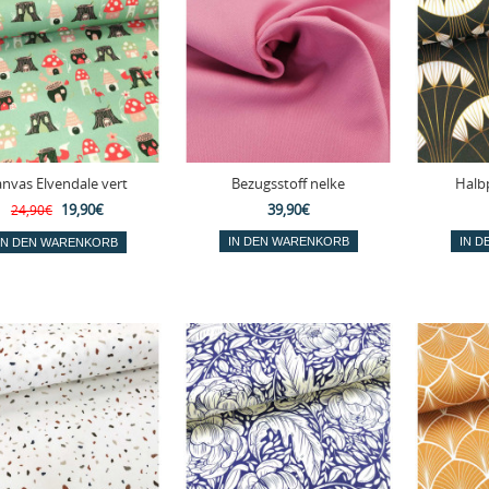
nvas Elvendale vert
Bezugsstoff nelke
Halb
19,90€
39,90€
24,90€