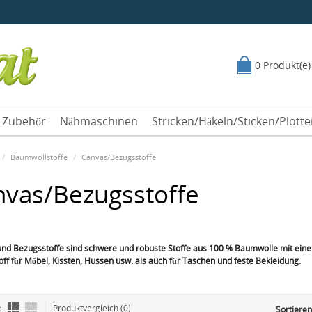
0 Produkt(e)
Zubehör
Nähmaschinen
Stricken/Häkeln/Sticken/Plott
Baumwollstoffe
Canvas/Bezugsstoffe
nvas/Bezugsstoffe
nd Bezugsstoffe sind schwere und robuste Stoffe aus 100 % Baumwolle mit einem
ff für Möbel, Kissten, Hussen usw. als auch für Taschen und feste Bekleidung.
:
Produktvergleich (0)
Sortieren