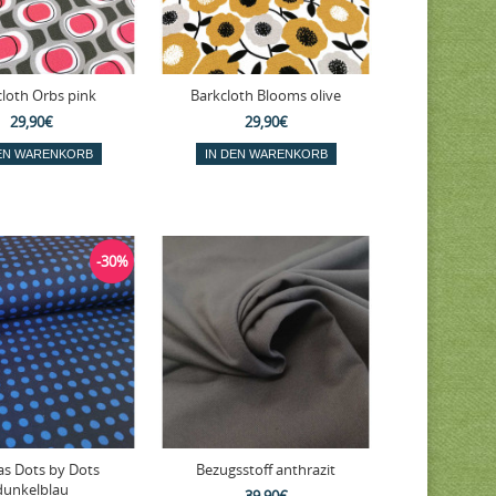
cloth Orbs pink
Barkcloth Blooms olive
29,90€
29,90€
-30%
s Dots by Dots
Bezugsstoff anthrazit
dunkelblau