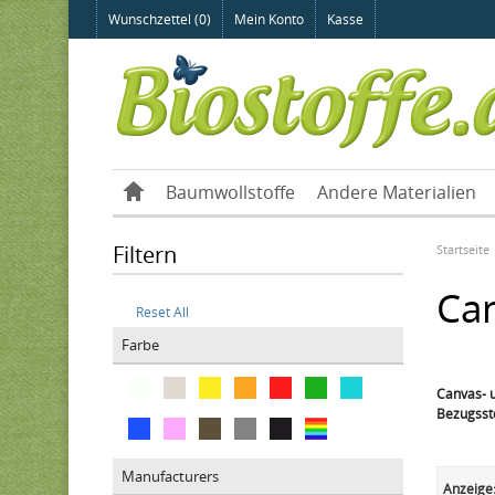
Wunschzettel (0)
Mein Konto
Kasse
Baumwollstoffe
Andere Materialien
Filtern
Startseite
Ca
Reset All
Farbe
Canvas- u
Bezugssto
Manufacturers
Anzeige