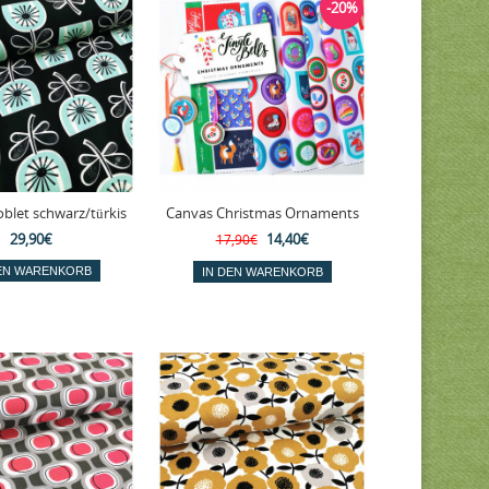
-20%
blet schwarz/türkis
Canvas Christmas Ornaments
29,90€
14,40€
17,90€