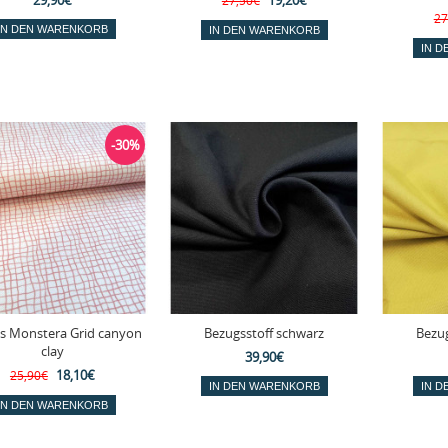
29,90€
19,20€
27,50€
27
-30%
s Monstera Grid canyon
Bezugsstoff schwarz
Bezug
clay
39,90€
18,10€
25,90€