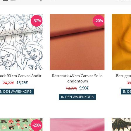
-37%
-20%
ück 90 cm Canvas Andlit
Reststück 46 cm Canvas Solid
Bezugsst
londontown
15,23€
24,22€
39
9,90€
12,37€
-20%