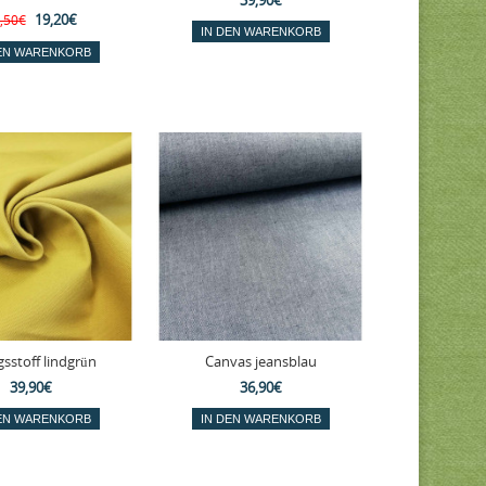
39,90€
19,20€
,50€
sstoff lindgrün
Canvas jeansblau
39,90€
36,90€