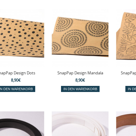
napPap Design Dots
SnapPap Design Mandala
SnapPap
8,90€
8,90€