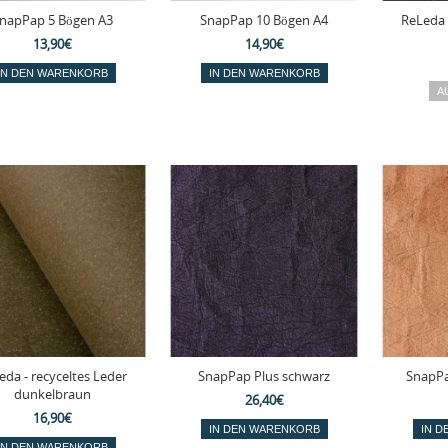
napPap 5 Bögen A3
SnapPap 10 Bögen A4
ReLeda 
13,90€
14,90€
eda - recyceltes Leder
SnapPap Plus schwarz
SnapPa
dunkelbraun
26,40€
16,90€