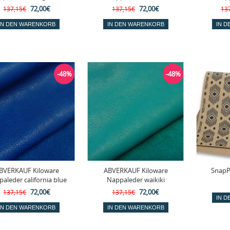
72,00€
72,00€
137,15€
137,15€
13
-48%
-48%
BVERKAUF Kiloware
ABVERKAUF Kiloware
SnapP
aleder california blue
Nappaleder waikiki
72,00€
72,00€
137,15€
137,15€