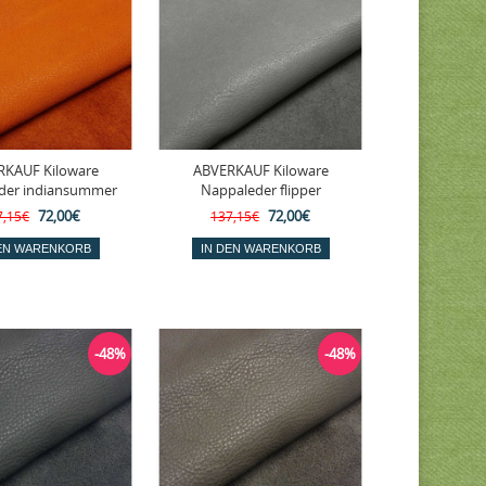
RKAUF Kiloware
ABVERKAUF Kiloware
der indiansummer
Nappaleder flipper
72,00€
72,00€
7,15€
137,15€
-48%
-48%