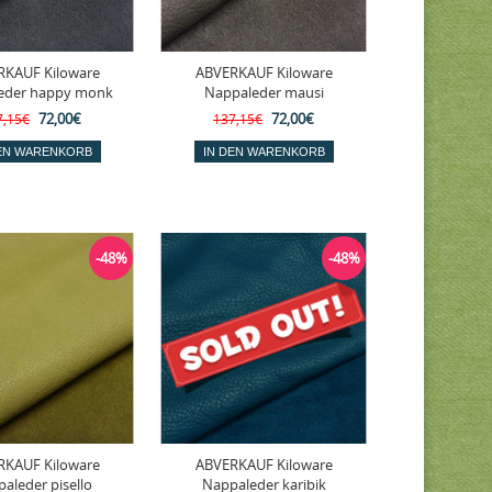
RKAUF Kiloware
ABVERKAUF Kiloware
eder happy monk
Nappaleder mausi
72,00€
72,00€
7,15€
137,15€
-48%
-48%
RKAUF Kiloware
ABVERKAUF Kiloware
aleder pisello
Nappaleder karibik