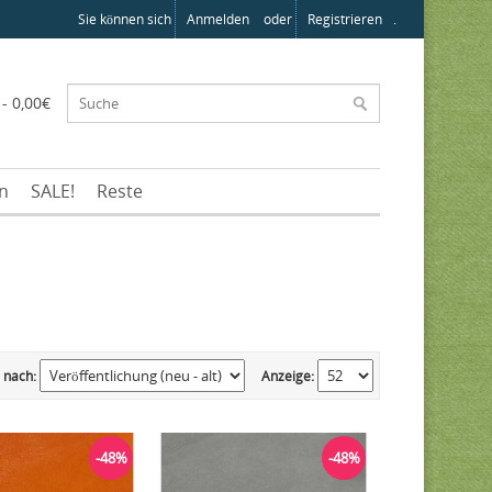
Sie können sich
Anmelden
oder
Registrieren
.
 - 0,00€
en
SALE!
Reste
 nach:
Anzeige:
-48%
-48%