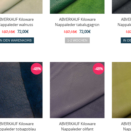
BVERKAUF Kiloware
ABVERKAUF Kiloware
ABVE
appaleder walnuss
Nappaleder tabalugagrün
Nappal
72,00€
72,00€
137,15€
137,15€
13
-48%
-48%
BVERKAUF Kiloware
ABVERKAUF Kiloware
ABVE
ppaleder tobagoblau
Nappaleder olifant
Napp