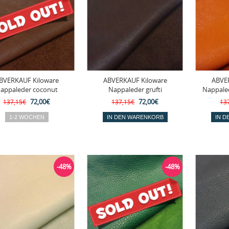
BVERKAUF Kiloware
ABVERKAUF Kiloware
ABVE
appaleder coconut
Nappaleder grufti
Nappale
72,00€
72,00€
137,15€
137,15€
13
-48%
-48%