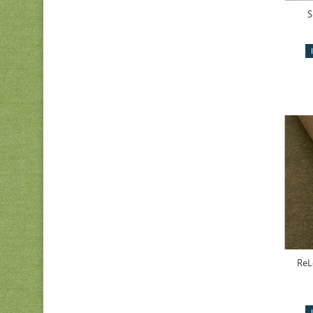
S
ReL