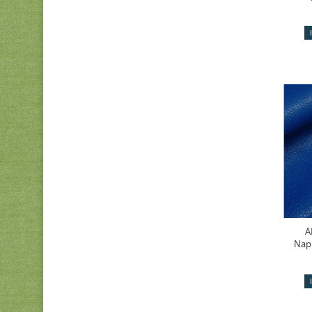
A
Napp