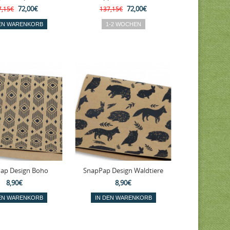
72,00€
72,00€
7,15€
137,15€
ap Design Boho
SnapPap Design Waldtiere
8,90€
8,90€