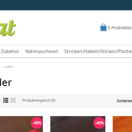
0 Produkt(e)
Zubehör
Nähmaschinen
Stricken/Häkeln/Sticken/Plott
Leder
der
:
Produktvergleich (0)
Sortieren
-48%
-48%