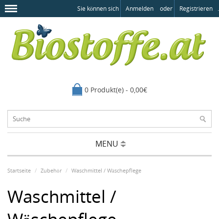
Sie können sich
Anmelden
oder
Registrieren
.
0 Produkt(e) - 0,00€
MENU
Startseite
Zubehör
Waschmittel / Wäschepflege
Waschmittel /