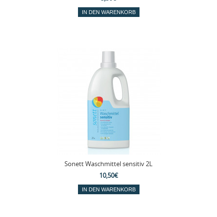
Sonett Waschmittel sensitiv 2L
10,50€