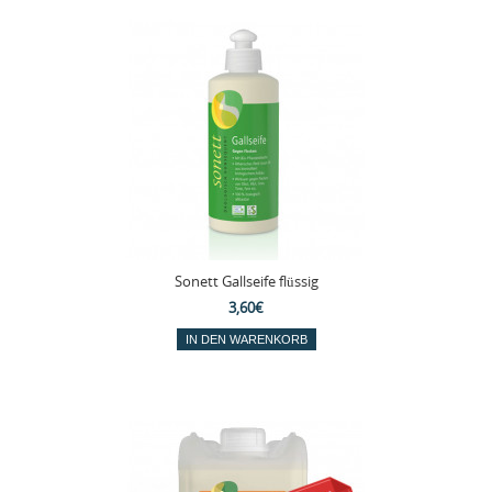
Sonett Gallseife flüssig
3,60€