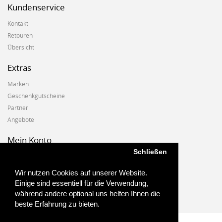
Kundenservice
Kontakt
Retouren
Übersicht
Extras
Marken
Geschenkgutscheine
Partner
Angebote
Mein Konto
Schließen
Mein Konto
Auftragshistorie
Wir nutzen Cookies auf unserer Website.
Wunschzettel
Einige sind essentiell für die Verwendung,
Newsletter
während andere optional uns helfen Ihnen die
beste Erfahrung zu bieten.