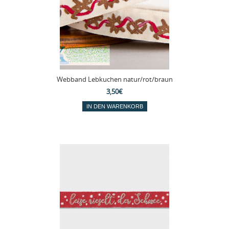
Webband Lebkuchen natur/rot/braun
3,50€