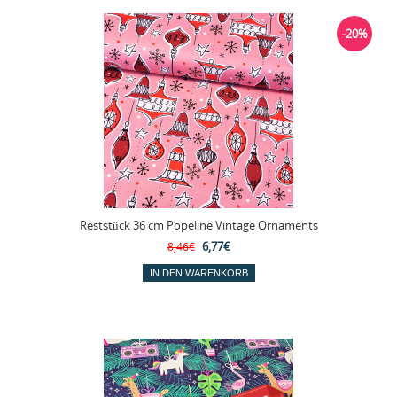
-20%
Reststück 36 cm Popeline Vintage Ornaments
6,77€
8,46€