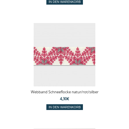
Webband Schneeflocke natur/rot/silber
4,30€