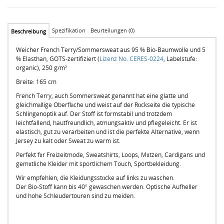
Spezifikation
Beurteilungen (0)
Beschreibung
Weicher French Terry/Sommersweat aus 95 % Bio-Baumwolle und 5
% Elasthan, GOTS-zertifiziert (
Lizenz No. CERES-0224
, Labelstufe:
organic), 250 g/m²
Breite: 165 cm
French Terry, auch Sommersweat genannt hat eine glatte und
gleichmäßige Oberfläche und weist auf der Rückseite die typische
Schlingenoptik auf. Der Stoff ist formstabil und trotzdem
leichtfallend, hautfreundlich, atmungsaktiv und pflegeleicht. Er ist
elastisch, gut zu verarbeiten und ist die perfekte Alternative, wenn
Jersey zu kalt oder Sweat zu warm ist.
Perfekt für Freizeitmode, Sweatshirts, Loops, Mützen, Cardigans und
gemütliche Kleider mit sportlichem Touch, Sportbekleidung.
Wir empfehlen, die Kleidungsstücke auf links zu waschen.
Der Bio-Stoff kann bis 40° gewaschen werden. Optische Aufheller
und hohe Schleudertouren sind zu meiden.