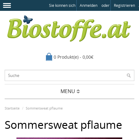
Sie können sich
Anmelden
oder
Registrieren
.
0 Produkt(e) - 0,00€
MENU
Startseite
Sommersweat pflaume
Sommersweat pflaume