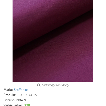
Click image for Gallery
Marke:
Stoffonkel
Produkt:
FT0019 - GOTS
Bonuspunkte:
9
Verfügbarkeit:
3.38