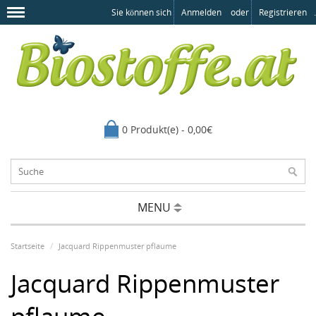
Sie können sich
Anmelden
oder
Registrieren
.
0 Produkt(e) - 0,00€
MENU
Startseite
Jacquard Rippenmuster pflaume
Jacquard Rippenmuster