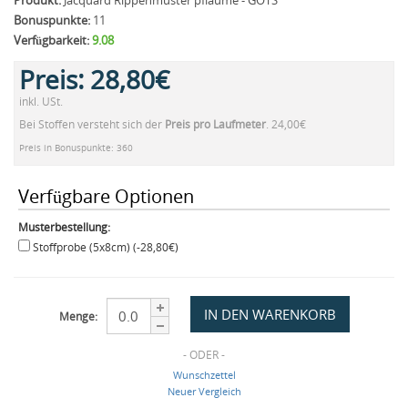
Produkt:
Jacquard Rippenmuster pflaume - GOTS
Bonuspunkte:
11
Verfügbarkeit:
9.08
Preis:
28,80€
inkl. USt.
Bei Stoffen versteht sich der
Preis pro Laufmeter
. 24,00€
Preis in Bonuspunkte: 360
Verfügbare Optionen
Musterbestellung:
Stoffprobe (5x8cm) (-28,80€)
Menge:
- ODER -
Wunschzettel
Neuer Vergleich