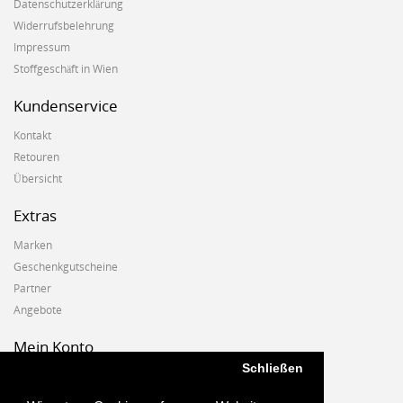
Datenschutzerklärung
Widerrufsbelehrung
Impressum
Stoffgeschäft in Wien
Kundenservice
Kontakt
Retouren
Übersicht
Extras
Marken
Geschenkgutscheine
Partner
Angebote
Mein Konto
Schließen
Mein Konto
Auftragshistorie