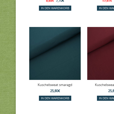
7,10€
8,88€
17,41€
Kuschelsweat smaragd
Kuschelswea
25,80€
25,