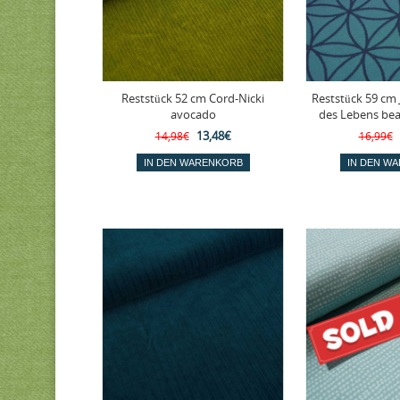
Reststück 52 cm Cord-Nicki
Reststück 59 cm
avocado
des Lebens bea
13,48€
14,98€
16,99€