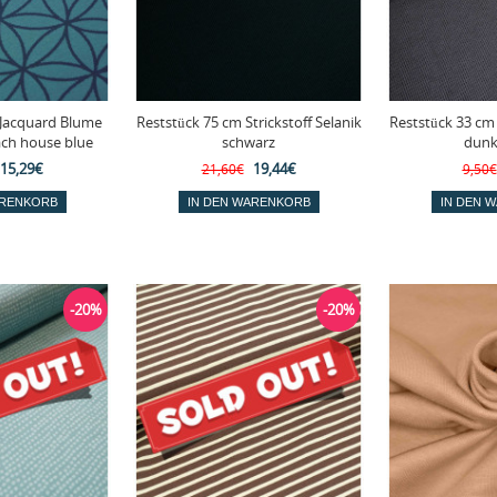
 Jacquard Blume
Reststück 75 cm Strickstoff Selanik
Reststück 33 cm 
ch house blue
schwarz
dunk
15,29€
19,44€
21,60€
9,50€
-20%
-20%