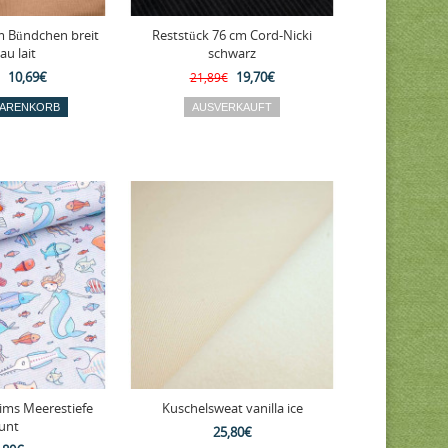
m Bündchen breit
Reststück 76 cm Cord-Nicki
au lait
schwarz
10,69€
19,70€
21,89€
bims Meerestiefe
Kuschelsweat vanilla ice
unt
25,80€