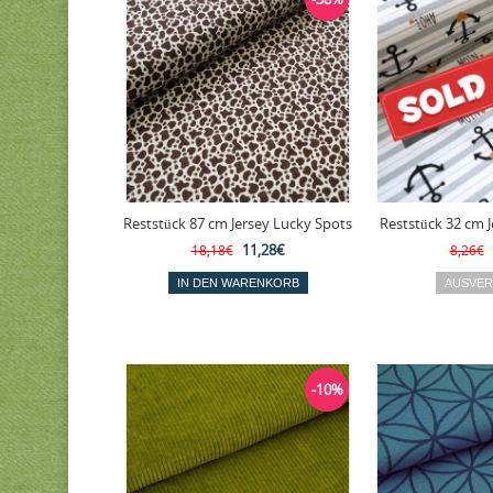
Reststück 87 cm Jersey Lucky Spots
Reststück 32 cm 
11,28€
18,18€
8,26€
-10%