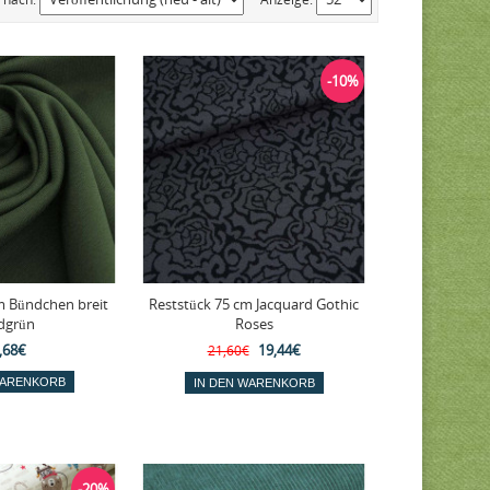
-10%
m Bündchen breit
Reststück 75 cm Jacquard Gothic
dgrün
Roses
,68€
19,44€
21,60€
-20%