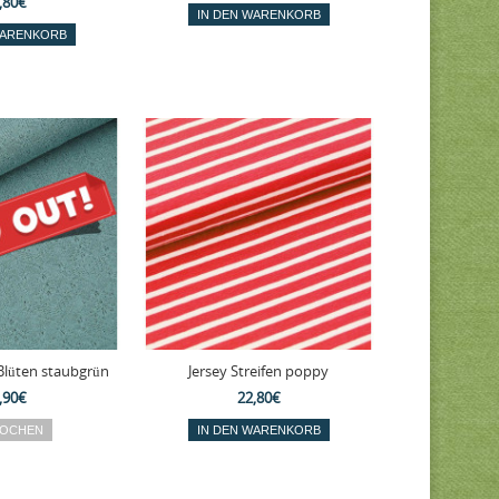
,80€
Blüten staubgrün
Jersey Streifen poppy
,90€
22,80€