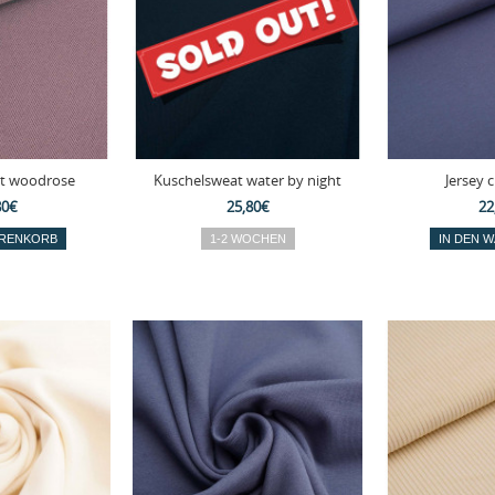
t woodrose
Kuschelsweat water by night
Jersey 
80€
25,80€
22