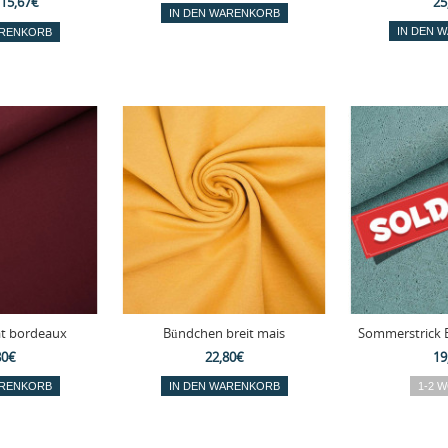
15,67€
25
t bordeaux
Bündchen breit mais
Sommerstrick 
80€
22,80€
19