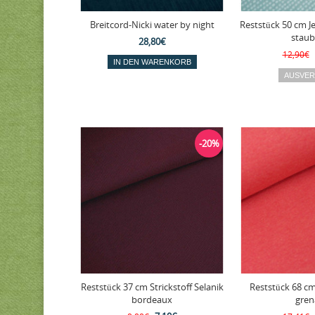
Breitcord-Nicki water by night
Reststück 50 cm J
staub
28,80€
12,90€
-20%
Reststück 37 cm Strickstoff Selanik
Reststück 68 c
bordeaux
gren