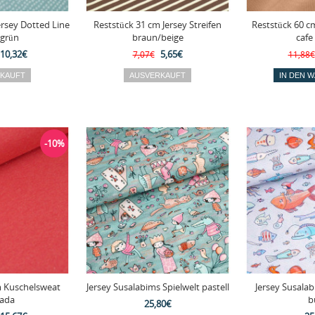
ersey Dotted Line
Reststück 31 cm Jersey Streifen
Reststück 60 c
grün
braun/beige
cafe 
10,32€
5,65€
7,07€
11,88€
-10%
m Kuschelsweat
Jersey Susalabims Spielwelt pastell
Jersey Susala
ada
b
25,80€