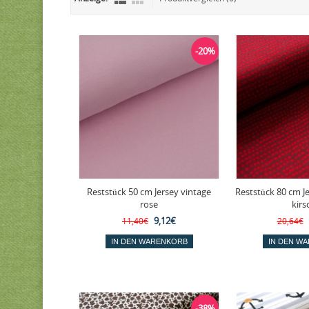
-20%
Reststück 50 cm Jersey vintage
Reststück 80 cm J
rose
kirs
9,12€
11,40€
20,64€
-38%