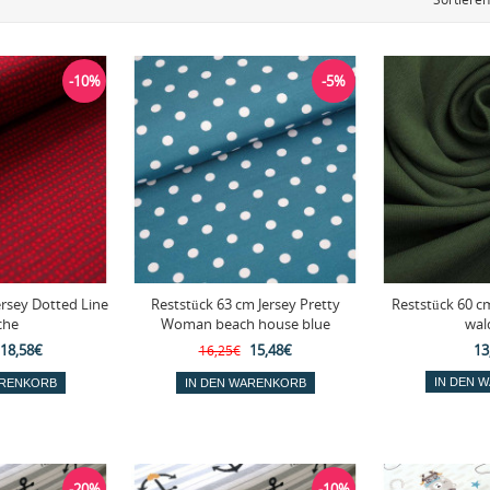
-10%
-5%
ersey Dotted Line
Reststück 63 cm Jersey Pretty
Reststück 60 c
che
Woman beach house blue
wal
18,58€
15,48€
13
16,25€
-20%
-10%