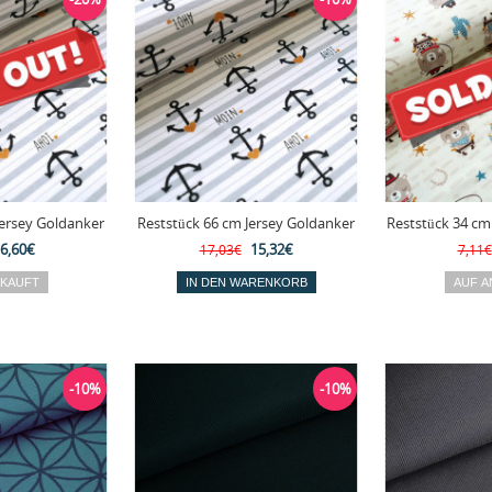
Jersey Goldanker
Reststück 66 cm Jersey Goldanker
Reststück 34 cm
6,60€
15,32€
17,03€
7,11€
-10%
-10%