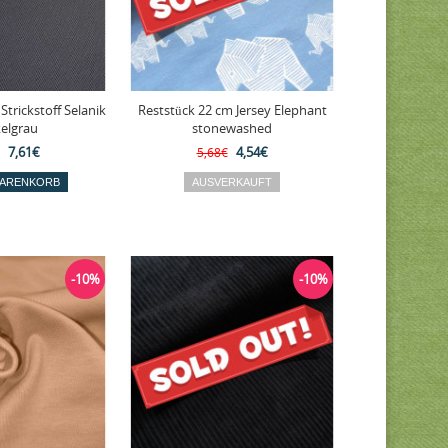
Strickstoff Selanik
Reststück 22 cm Jersey Elephant
elgrau
stonewashed
7,61€
4,54€
5,68€
-10%
-10%