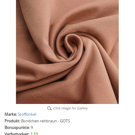
Click image for Gallery
Marke:
Stoffonkel
Produkt:
Bündchen rehbraun - GOTS
Bonuspunkte:
9
Verfügbarkeit:
1.53