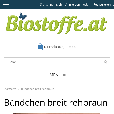
Sie können sich
Anmelden
oder
Registrieren
.
0 Produkt(e) - 0,00€
MENU
Startseite
Bündchen breit rehbraun
Bündchen breit rehbraun