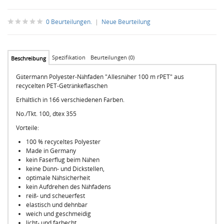
0 Beurteilungen.
|
Neue Beurteilung
Spezifikation
Beurteilungen (0)
Beschreibung
Gütermann Polyester-Nähfaden "Allesnäher 100 m rPET" aus
recycelten PET-Getränkeflaschen
Erhältlich in 166 verschiedenen Farben.
No./Tkt.
100,
dtex
355
Vorteile:
100 % recyceltes Polyester
Made in Germany
kein Faserflug beim Nähen
keine Dünn- und Dickstellen,
optimale Nähsicherheit
kein Aufdrehen des Nähfadens
reiß- und scheuerfest
elastisch und dehnbar
weich und geschmeidig
licht- und farbecht