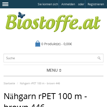
Sie können sich
Anmelden
oder
Registrieren
.
0 Produkt(e) - 0,00€
MENU
Startseite
Nähgarn rPET 100 m - brown 446
Nähgarn rPET 100 m -