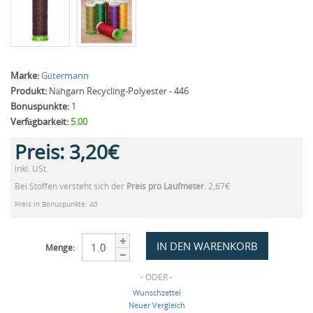
Marke:
Gütermann
Produkt:
Nähgarn Recycling-Polyester - 446
Bonuspunkte:
1
Verfügbarkeit:
5.00
Preis:
3,20€
inkl. USt.
Bei Stoffen versteht sich der
Preis pro Laufmeter
. 2,67€
Preis in Bonuspunkte: 40
Menge:
- ODER -
Wunschzettel
Neuer Vergleich