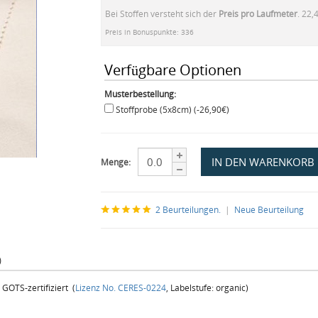
Bei Stoffen versteht sich der
Preis pro Laufmeter
. 22,
Preis in Bonuspunkte: 336
Verfügbare Optionen
Musterbestellung:
Stoffprobe (5x8cm) (-26,90€)
Menge:
2 Beurteilungen.
|
Neue Beurteilung
)
GOTS-zertifiziert (
Lizenz No. CERES-0224
, Labelstufe: organic)