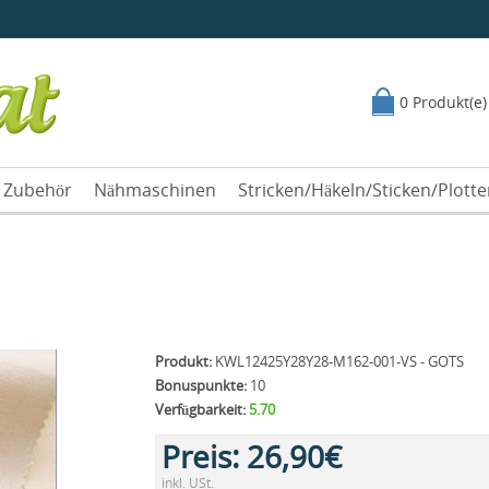
0 Produkt(e)
Zubehör
Nähmaschinen
Stricken/Häkeln/Sticken/Plott
Produkt:
KWL12425Y28Y28-M162-001-VS - GOTS
Bonuspunkte:
10
Verfügbarkeit:
5.70
Preis:
26,90€
inkl. USt.