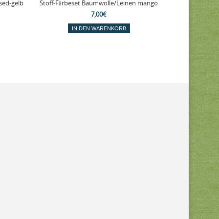
sed-gelb
Stoff-Färbeset Baumwolle/Leinen mango
Stoff-Färbese
7,00€
IN DEN WARENKORB
IN