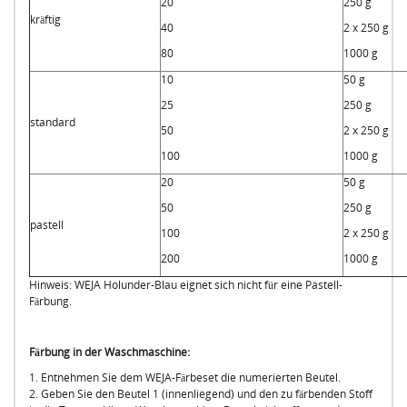
20
250 g
kräftig
40
2 x 250 g
80
1000 g
10
50 g
25
250 g
standard
50
2 x 250 g
100
1000 g
20
50 g
50
250 g
pastell
100
2 x 250 g
200
1000 g
Hinweis: WEJA Holunder-Blau eignet sich nicht für eine Pastell-
Färbung.
Färbung in der Waschmaschine:
1. Entnehmen Sie dem WEJA-Färbeset die numerierten Beutel.
2. Geben Sie den Beutel 1 (innenliegend) und den zu färbenden Stoff