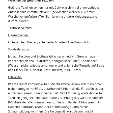
Waschen der gefärbten Textilien:
Gefärbte Textilien sollten nur mit Colorwaschmittel ohne optische
Aufheller/Bleichmittel bis 40 °C gewaschen werden. Die erste
Wäsche von gefärbten Textilien ist ohne andere Kleidungsstücke
durchzuführen.
Technische Infos:
Eigenschaften:
Gute Lichtechtheiten, gute Reibechtheiten. Hautfreundlich.
Volldeklaration:
Je nach Farbton und Stoffqualität unterschiedlich: Gemisch aus
Pflanzenteilen bzw. -extrakten, anorganische Salze, Conditioner
(Wasser, nicht ionische amphotere und anionische Tenside auf Basis
natürlicher Öle, Glycerin, Natriumcitrat, PHB - Ester).
Hinweise:
Pflanzenreste kompostierbar. Mischgewebe lassen sich manchmal
nicht homogen mit Pflanzenfarben einfärben, da die Farbaffinität der
einzelnen Fasern unterschiedlich ist. Nicht für fertig konfektionierte
Textilien geeignet. Eine dauerhafte Verfärbung des Gummis und der
PVC-Teile der Waschmaschine ist möglich. Bei den Färbungen mit
Catechu-Rotbraun, Krapp-Apricot und Mango kann es zur
Schaumbildung kommen. Die Farbqualität wird dadurch nicht