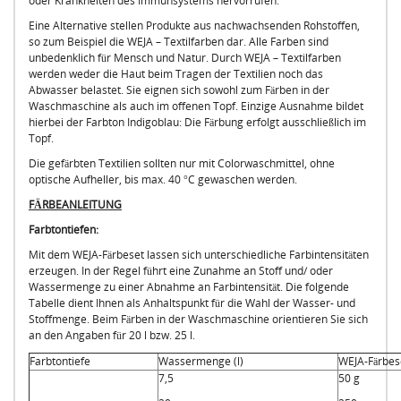
oder Krankheiten des Immunsystems hervorrufen.
Eine Alternative stellen Produkte aus nachwachsenden Rohstoffen,
so zum Beispiel die WEJA – Textilfarben dar. Alle Farben sind
unbedenklich für Mensch und Natur. Durch WEJA – Textilfarben
werden weder die Haut beim Tragen der Textilien noch das
Abwasser belastet. Sie eignen sich sowohl zum Färben in der
Waschmaschine als auch im offenen Topf. Einzige Ausnahme bildet
hierbei der Farbton Indigoblau: Die Färbung erfolgt ausschließlich im
Topf.
Die gefärbten Textilien sollten nur mit Colorwaschmittel, ohne
optische Aufheller, bis max. 40 °C gewaschen werden.
FÄRBEANLEITUNG
Farbtontiefen:
Mit dem WEJA-Färbeset lassen sich unterschiedliche Farbintensitäten
erzeugen. In der Regel führt eine Zunahme an Stoff und/ oder
Wassermenge zu einer Abnahme an Farbintensität. Die folgende
Tabelle dient Ihnen als Anhaltspunkt für die Wahl der Wasser- und
Stoffmenge. Beim Färben in der Waschmaschine orientieren Sie sich
an den Angaben für 20 l bzw. 25 l.
Farbtontiefe
Wassermenge (l)
WEJA-Färbes
7,5
50 g