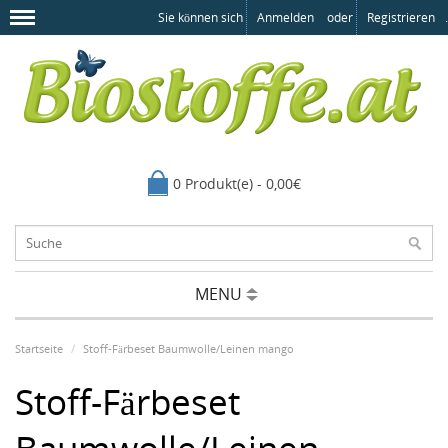
Sie können sich
Anmelden
oder
Registrieren
.
0 Produkt(e) - 0,00€
MENU
Startseite
Stoff-Färbeset Baumwolle/Leinen mango
Stoff-Färbeset