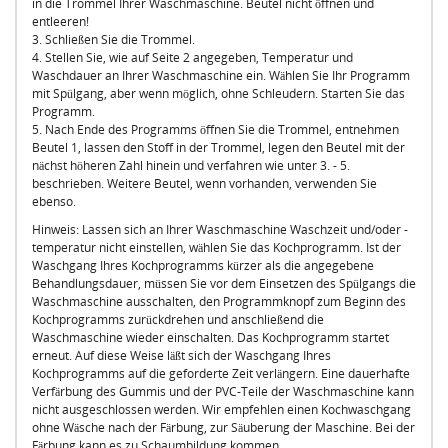
in die Trommel Ihrer Waschmaschine. Beutel nicht öffnen und
entleeren!
3. Schließen Sie die Trommel.
4. Stellen Sie, wie auf Seite 2 angegeben, Temperatur und
Waschdauer an Ihrer Waschmaschine ein. Wählen Sie Ihr Programm
mit Spülgang, aber wenn möglich, ohne Schleudern. Starten Sie das
Programm.
5. Nach Ende des Programms öffnen Sie die Trommel, entnehmen
Beutel 1, lassen den Stoff in der Trommel, legen den Beutel mit der
nächst höheren Zahl hinein und verfahren wie unter 3. - 5.
beschrieben. Weitere Beutel, wenn vorhanden, verwenden Sie
ebenso.
Hinweis: Lassen sich an Ihrer Waschmaschine Waschzeit und/oder -
temperatur nicht einstellen, wählen Sie das Kochprogramm. Ist der
Waschgang Ihres Kochprogramms kürzer als die angegebene
Behandlungsdauer, müssen Sie vor dem Einsetzen des Spülgangs die
Waschmaschine ausschalten, den Programmknopf zum Beginn des
Kochprogramms zurückdrehen und anschließend die
Waschmaschine wieder einschalten. Das Kochprogramm startet
erneut. Auf diese Weise läßt sich der Waschgang Ihres
Kochprogramms auf die geforderte Zeit verlängern. Eine dauerhafte
Verfärbung des Gummis und der PVC-Teile der Waschmaschine kann
nicht ausgeschlossen werden. Wir empfehlen einen Kochwaschgang
ohne Wäsche nach der Färbung, zur Säuberung der Maschine. Bei der
Färbung kann es zu Schaumbildung kommen.