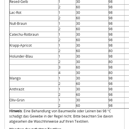
Resed-Gelb
1
30
98
2
60
98
Lac-Rot
1
30
98
2
60
98
Nuß-Braun
1
30
98
2
60
98
Catechu-Rotbraun
1
30
98
2
60
98
Krapp-Apricot
1
30
98
2
60
80
Holunder-Blau
1
30
98
2
30
80
3
60
98
4
30
80
Mango
1
30
98
2
60
98
Anthrazit
1
30
98
2
60
98
Oliv-Grün
1
30
98
2
60
98
Hinweis
: Eine Behandlung von Baumwolle oder Leinen bei 98 °C
schädigt das Gewebe in der Regel nicht. Bitte beachten Sie davon
abgesehen die Waschhinweise auf Ihren Textilien.