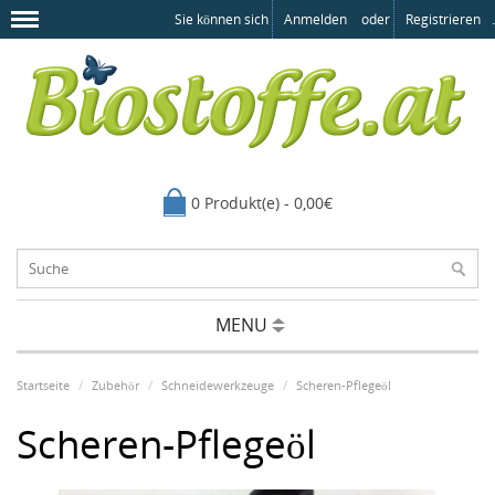
Sie können sich
Anmelden
oder
Registrieren
.
0 Produkt(e) - 0,00€
MENU
Startseite
Zubehör
Schneidewerkzeuge
Scheren-Pflegeöl
Scheren-Pflegeöl