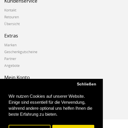
Kundenservice
Kontakt
Retouren
Übersicht
Extras
Marken
Geschenkgutscheine
Partner
Angebote
Mein Konto
Schließen
Mein Konto
Auftragshistorie
Wir nutzen Cookies auf unserer Website.
Wunschzettel
Einige sind essentiell für die Verwendung,
Newsletter
während andere optional uns helfen Ihnen die
beste Erfahrung zu bieten.