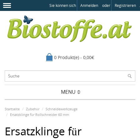
Sie können sich
Anmelden
oder
Registrieren
.
0 Produkt(e) - 0,00€
MENU
Startseite
Zubehör
Schneidewerkzeuge
Ersatzklinge für Rollschneider 60 mm
Ersatzklinge für