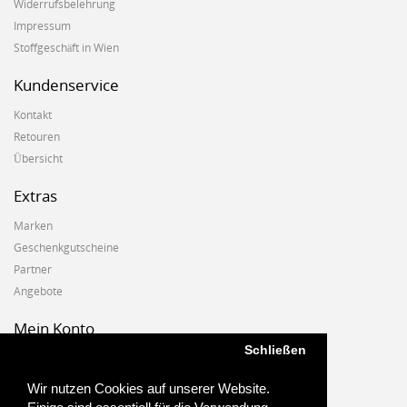
Widerrufsbelehrung
Impressum
Stoffgeschäft in Wien
Kundenservice
Kontakt
Retouren
Übersicht
Extras
Marken
Geschenkgutscheine
Partner
Angebote
Mein Konto
Schließen
Mein Konto
Auftragshistorie
Wir nutzen Cookies auf unserer Website.
Wunschzettel