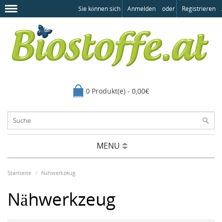
Sie können sich
Anmelden
oder
Registrieren
.
0 Produkt(e) - 0,00€
MENU
Startseite
Nähwerkzeug
Nähwerkzeug