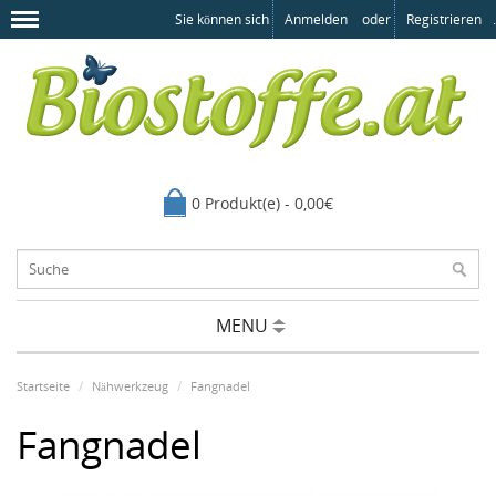
Sie können sich
Anmelden
oder
Registrieren
.
0 Produkt(e) - 0,00€
MENU
Startseite
Nähwerkzeug
Fangnadel
Fangnadel