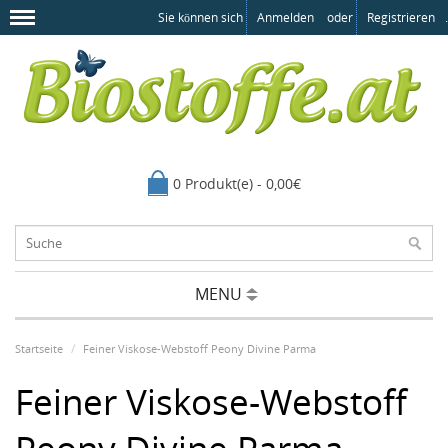
Sie können sich
Anmelden
oder
Registrieren
.
0 Produkt(e) - 0,00€
MENU
Startseite
Feiner Viskose-Webstoff Peony Divine Parma
Feiner Viskose-Webstoff