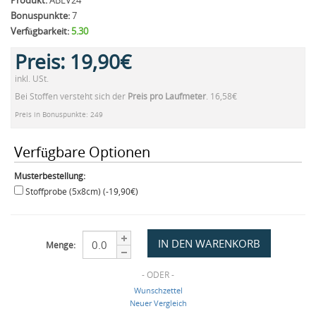
Produkt:
ABEV24
Bonuspunkte:
7
Verfügbarkeit:
5.30
Preis:
19,90€
inkl. USt.
Bei Stoffen versteht sich der
Preis pro Laufmeter
. 16,58€
Preis in Bonuspunkte: 249
Verfügbare Optionen
Musterbestellung:
Stoffprobe (5x8cm) (-19,90€)
Menge:
- ODER -
Wunschzettel
Neuer Vergleich