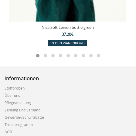
Nisa Soft Leinen bottle green
37,20€
IN DEN WARENKORB
Informationen
Stoffproben
Über uns
Pflegeanleitung
Zahlung und Versand
Gewerbe-/Schulrabatte
Treueprogramm
AGB