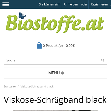
Sie können sich
Anmelden
oder
Registrieren
.
0 Produkt(e) - 0,00€
MENU
Startseite
Viskose-Schrägband black
Viskose-Schrägband black