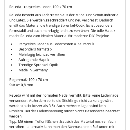
ReLeda - recyceltes Leder, 100 x 70 cm
ReLeda besteht aus Lederresten aus der Möbel und Schuh-Industrie
und Latex. Sie werden geschreddert und neu verpresst. Dadurch
erhält das Material die trendige Sprenkel-Optik. Es ist besonders
formstabil und auch mehrlagig leicht zu vernähen. Die tolle Haptik
macht ReLeda zum idealen Material für moderne DIY-Projekte.
Recyceltes Leder aus Lederresten & Kautschuk
Besonders formstabil
Mehrlagig leicht zu vernähen
Aufregende Haptik
Trendige Sprenkel-Optik
Made in Germany
Bogenmaß: 100 x 70 cm
Stärke: 0,8 mm
ReLeda wird mit der normalen Nadel vernäht. Bitte keine Ledernadel
verwenden. Außerdem sollte die Stichlänge nicht zu kurz gewählt
werden (nicht kürzer als 3,5). Auch mehrere Lagen sind kein
Problem. Bei der Fadenspannung musst nichts Besonderes beachtet
werden.
Tipp: Mit einem Teflonfüßchen lässt sich das Material noch einfach
vernähen – alternativ kann man den Nähmaschinen-Fuß unten mit