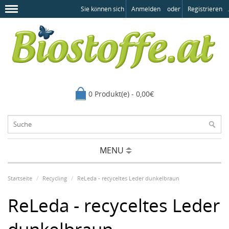
Sie können sich
Anmelden
oder
Registrieren
.
0 Produkt(e) - 0,00€
MENU
Startseite
Recycling
ReLeda - recyceltes Leder dunkelbraun
ReLeda - recyceltes Leder