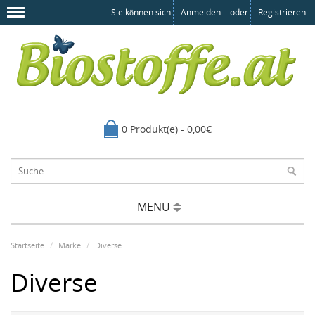
Sie können sich
Anmelden
oder
Registrieren
.
0 Produkt(e) - 0,00€
MENU
Startseite
Marke
Diverse
Diverse