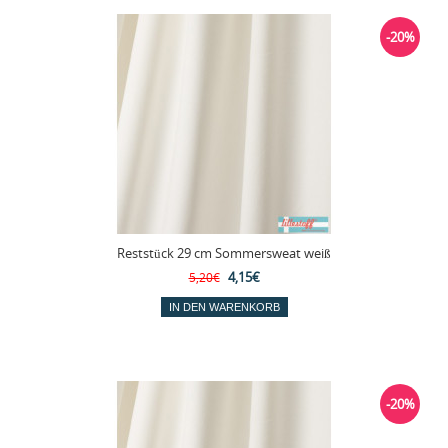
-20%
Reststück 29 cm Sommersweat weiß
4,15€
5,20€
-20%