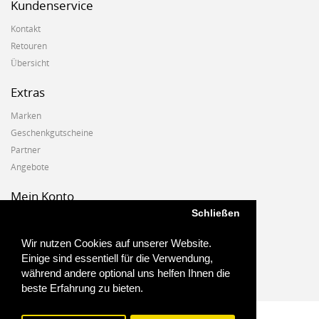
Kundenservice
Kontakt
Retouren
Übersicht
Extras
Marken
Geschenkgutscheine
Partner
Angebote
Mein Konto
Schließen
Mein Konto
Auftragshistorie
Wir nutzen Cookies auf unserer Website.
Wunschzettel
Einige sind essentiell für die Verwendung,
Newsletter
während andere optional uns helfen Ihnen die
beste Erfahrung zu bieten.