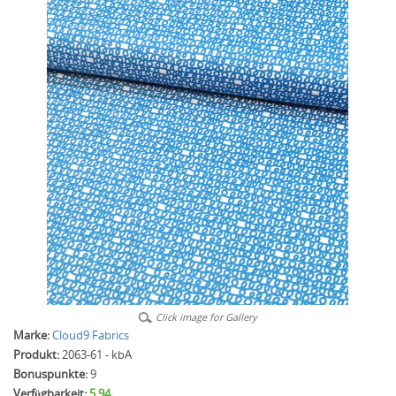
Click image for Gallery
Marke:
Cloud9 Fabrics
Produkt:
2063-61 - kbA
Bonuspunkte:
9
Verfügbarkeit:
5.94