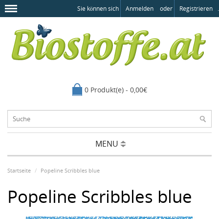
Sie können sich
Anmelden
oder
Registrieren
.
0 Produkt(e) - 0,00€
MENU
Startseite
Popeline Scribbles blue
Popeline Scribbles blue