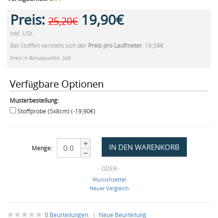
Preis:
19,90€
25,20€
inkl. USt.
Bei Stoffen versteht sich der
Preis pro Laufmeter
. 16,58€
Preis in Bonuspunkte: 249
Verfügbare Optionen
Musterbestellung:
Stoffprobe (5x8cm) (-19,90€)
Menge:
- ODER -
Wunschzettel
Neuer Vergleich
0 Beurteilungen.
|
Neue Beurteilung