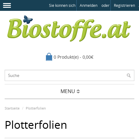
Sie können sich
Anmelden
oder
Registrieren
.
0 Produkt(e) - 0,00€
MENU
Startseite
Plotterfolien
Plotterfolien