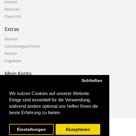
Kontakt
Retouren
Übersicht
Extras
Marken
Geschenkgutscheine
Partner
Angebote
Mein Konto
Schließen
Mein Konto
Auftragshistorie
Wir nutzen Cookies auf unserer Website.
Wunschzettel
Einige sind essentiell für die Verwendung,
Newsletter
während andere optional uns helfen Ihnen die
beste Erfahrung zu bieten.
Einstellungen
Akzeptieren
Biostoffe.at - 2025