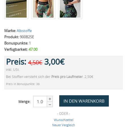
Marke:
Albstoffe
Produkt:
900B25E
Bonuspunkte:
1
Verfügbarkeit:
47.00
Preis:
3,00€
4,50€
inkl. USt.
Bei Stoffen versteht sich der
Preis pro Laufmeter
. 2,50€
Preis in Bonuspunkte: 38
Menge:
- ODER -
Wunschzettel
Neuer Vergleich