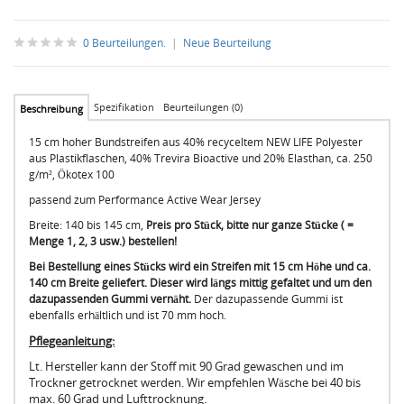
0 Beurteilungen.
|
Neue Beurteilung
Spezifikation
Beurteilungen (0)
Beschreibung
15 cm hoher Bundstreifen aus 40% recyceltem NEW LIFE Polyester
aus Plastikflaschen, 40% Trevira Bioactive und 20% Elasthan, ca. 250
g/m², Ökotex 100
passend zum Performance Active Wear Jersey
Breite: 140 bis 145 cm,
Preis pro Stück, bitte nur ganze Stücke ( =
Menge 1, 2, 3 usw.) bestellen!
Bei Bestellung eines Stücks wird ein Streifen mit 15 cm Höhe und ca.
140 cm Breite geliefert. Dieser wird längs mittig gefaltet und um den
dazupassenden Gummi vernäht.
Der dazupassende Gummi ist
ebenfalls erhältlich und ist 70 mm hoch.
Pflegeanleitung:
Lt. Hersteller kann der Stoff mit 90 Grad gewaschen und im
Trockner getrocknet werden. Wir empfehlen Wäsche bei 40 bis
max. 60 Grad und Lufttrocknung.