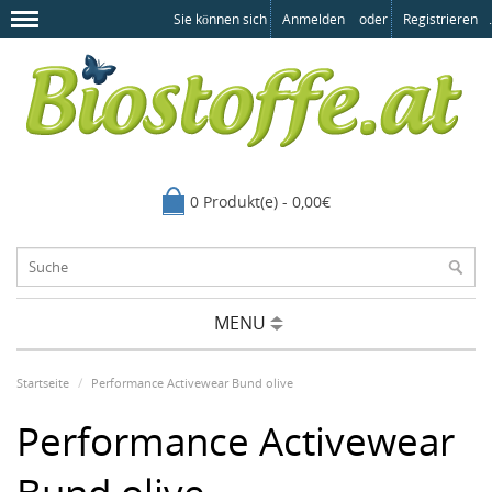
Sie können sich
Anmelden
oder
Registrieren
.
0 Produkt(e) - 0,00€
MENU
Startseite
Performance Activewear Bund olive
Performance Activewear