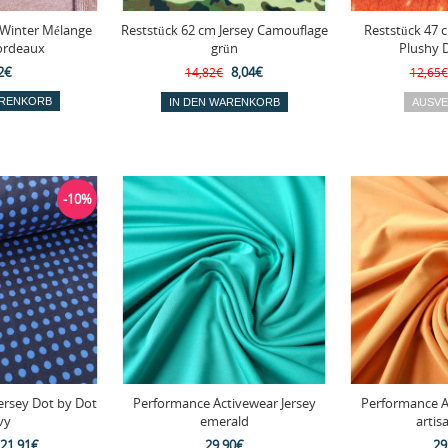
 Winter Mélange
Reststück 62 cm Jersey Camouflage
Reststück 47 
ordeaux
grün
Plushy 
2€
8,04€
14,82€
12,65€
-10%
ersey Dot by Dot
Performance Activewear Jersey
Performance A
vy
emerald
artis
21,91€
29,90€
29