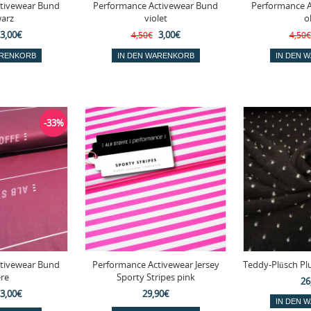
tivewear Bund
Performance Activewear Bund
Performance 
arz
violet
o
3,00€
3,00€
4,50€
4,50€
-33%
tivewear Bund
Performance Activewear Jersey
Teddy-Plüsch Pl
re
Sporty Stripes pink
26
3,00€
29,90€