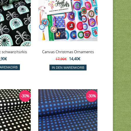
 schwarz/türkis
Canvas Christmas Ornaments
,90€
14,40€
17,90€
-30%
-30%