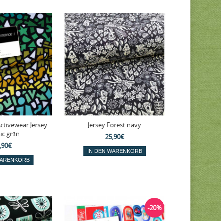
ctivewear Jersey
Jersey Forest navy
ic grün
25,90€
,90€
-20%