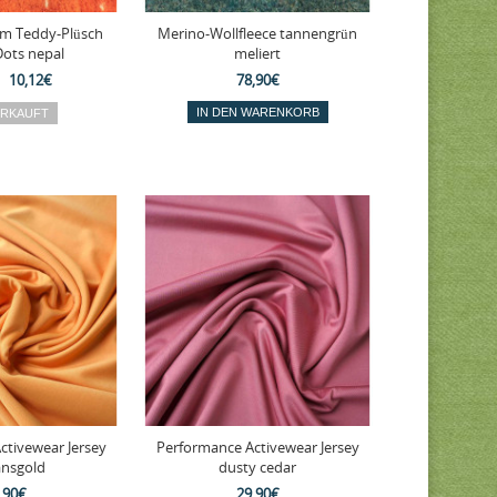
cm Teddy-Plüsch
Merino-Wollfleece tannengrün
Dots nepal
meliert
10,12€
78,90€
ctivewear Jersey
Performance Activewear Jersey
ansgold
dusty cedar
,90€
29,90€