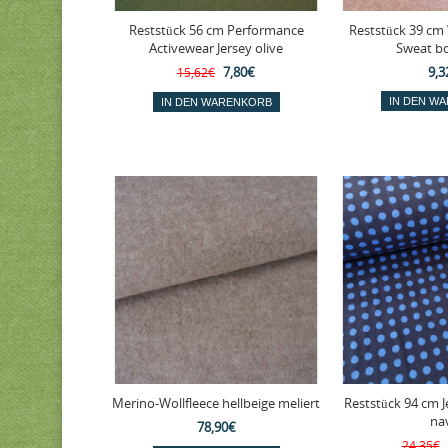
Reststück 56 cm Performance
Reststück 39 cm
Activewear Jersey olive
Sweat b
7,80€
9,3
15,62€
Merino-Wollfleece hellbeige meliert
Reststück 94 cm J
na
78,90€
24,35€