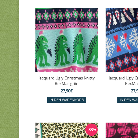
Jacquard Ugly Christmas Knitty
Jacquard Ugly C
RexMas grün
RexMas
27,90€
27,
-33%