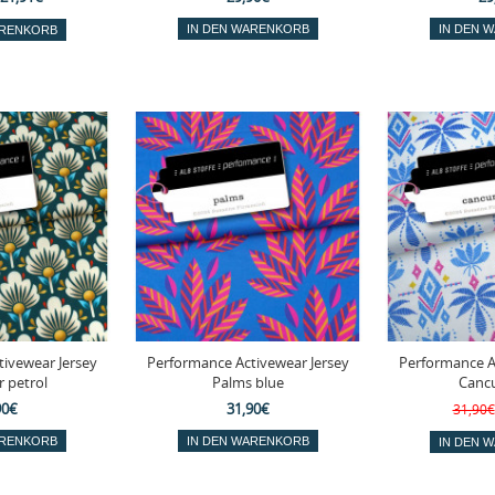
ivewear Jersey
Performance Activewear Jersey
Performance A
 petrol
Palms blue
Canc
90€
31,90€
31,90€