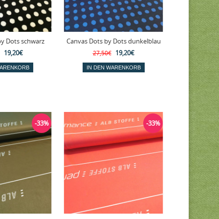
by Dots schwarz
Canvas Dots by Dots dunkelblau
19,20€
19,20€
27,50€
-33%
-33%