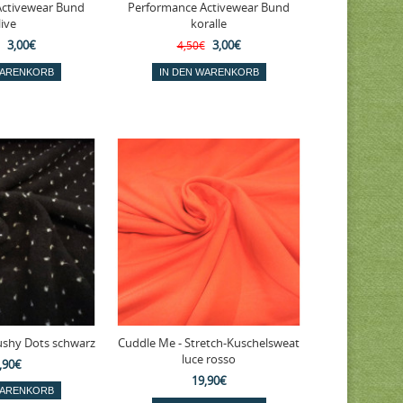
Activewear Bund
Performance Activewear Bund
live
koralle
3,00€
3,00€
4,50€
ushy Dots schwarz
Cuddle Me - Stretch-Kuschelsweat
luce rosso
,90€
19,90€