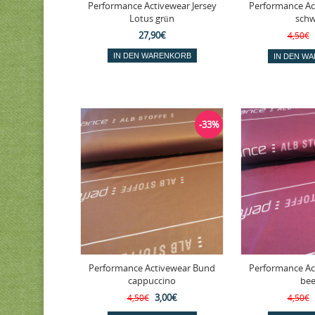
Performance Activewear Jersey
Performance Ac
Lotus grün
schw
27,90€
4,50€
-33%
Performance Activewear Bund
Performance Ac
cappuccino
bee
3,00€
4,50€
4,50€