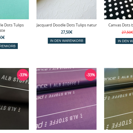
e Dots Tulips
Jacquard Doodle Dots Tulips natur
Canvas Dots 
ste
27,50€
27,50€
50€
-33%
-33%