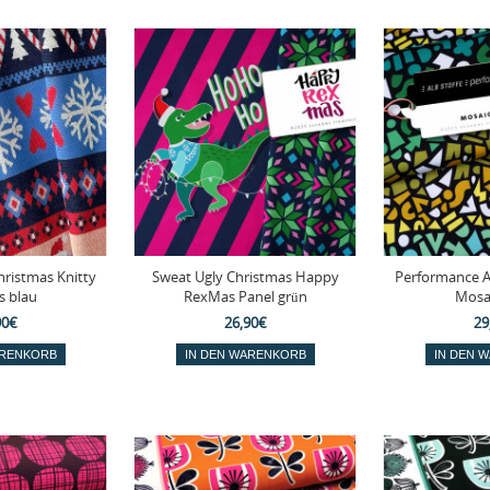
hristmas Knitty
Sweat Ugly Christmas Happy
Performance A
 blau
RexMas Panel grün
Mosa
90€
26,90€
29