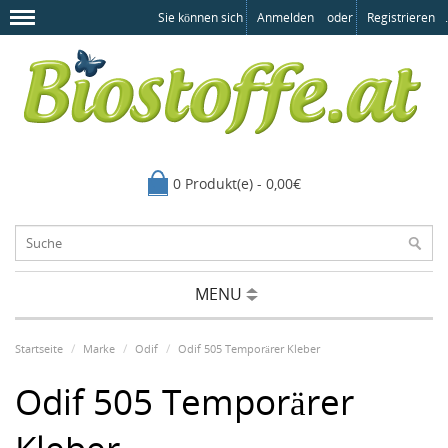
Sie können sich
Anmelden
oder
Registrieren
.
0 Produkt(e) - 0,00€
MENU
Startseite
Marke
Odif
Odif 505 Temporärer Kleber
Odif 505 Temporärer