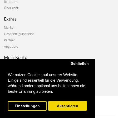
Retouren
Übersicht
Extras
Marken
Geschenkgutscheine
Partner
Angebote
Mein Konto
Schließen
Mein Konto
Auftragshistorie
Wir nutzen Cookies auf unserer Website.
Wunschzettel
Einige sind essentiell für die Verwendung,
Newsletter
während andere optional uns helfen Ihnen die
beste Erfahrung zu bieten.
Einstellungen
Akzeptieren
Biostoffe.at - 2025