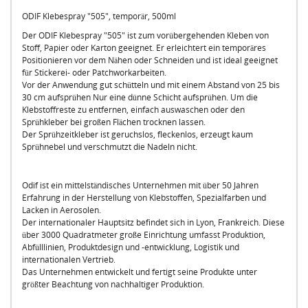
ODIF Klebespray "505", temporär, 500ml
Der ODIF Klebespray "505" ist zum vorübergehenden Kleben von
Stoff, Papier oder Karton geeignet. Er erleichtert ein temporäres
Positionieren vor dem Nähen oder Schneiden und ist ideal geeignet
für Stickerei- oder Patchworkarbeiten.
Vor der Anwendung gut schütteln und mit einem Abstand von 25 bis
30 cm aufsprühen Nur eine dünne Schicht aufsprühen. Um die
Klebstoffreste zu entfernen, einfach auswaschen oder den
Sprühkleber bei großen Flächen trocknen lassen.
Der Sprühzeitkleber ist geruchslos, fleckenlos, erzeugt kaum
Sprühnebel und verschmutzt die Nadeln nicht.
Odif ist ein mittelständisches Unternehmen mit über 50 Jahren
Erfahrung in der Herstellung von Klebstoffen, Spezialfarben und
Lacken in Aerosolen.
Der internationaler Hauptsitz befindet sich in Lyon, Frankreich. Diese
über 3000 Quadratmeter große Einrichtung umfasst Produktion,
Abfülllinien, Produktdesign und -entwicklung, Logistik und
internationalen Vertrieb.
Das Unternehmen entwickelt und fertigt seine Produkte unter
größter Beachtung von nachhaltiger Produktion.