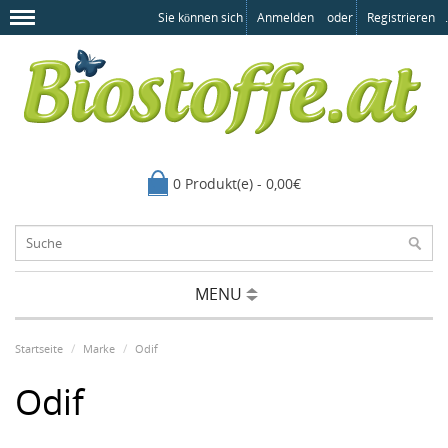
Sie können sich
Anmelden
oder
Registrieren
.
0 Produkt(e) - 0,00€
MENU
Startseite
Marke
Odif
Odif