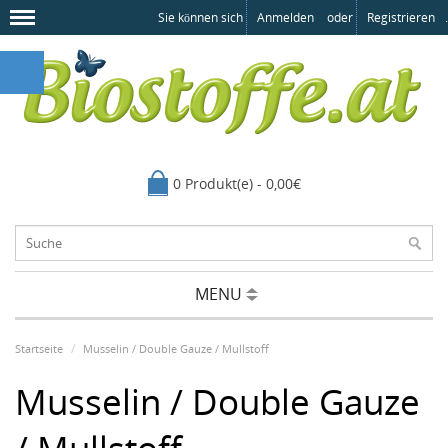
Sie können sich
Anmelden
oder
Registrieren
.
0 Produkt(e) - 0,00€
MENU
Startseite
Musselin / Double Gauze / Mullstoff
Musselin / Double Gauze