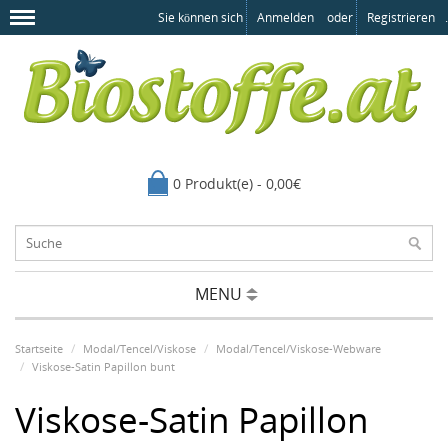
Sie können sich
Anmelden
oder
Registrieren
.
0 Produkt(e) - 0,00€
MENU
Startseite
Modal/Tencel/Viskose
Modal/Tencel/Viskose-Webware
Viskose-Satin Papillon bunt
Viskose-Satin Papillon