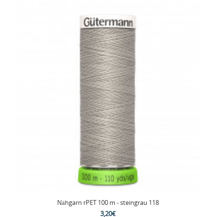
Nähgarn rPET 100 m - steingrau 118
3,20€