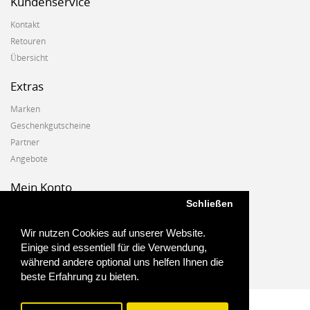
Kundenservice
Kontakt
Retouren
Übersicht
Extras
Marken
Geschenkgutscheine
Partner
Angebote
Mein Konto
Schließen
Mein Konto
Auftragshistorie
Wir nutzen Cookies auf unserer Website.
Wunschzettel
Einige sind essentiell für die Verwendung,
Newsletter
während andere optional uns helfen Ihnen die
beste Erfahrung zu bieten.