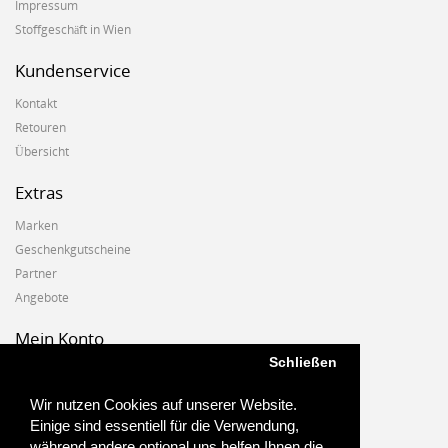
Impressum
Stoffgeschäft in Wien
Kundenservice
Kontakt
Retouren
Übersicht
Extras
Marken
Geschenkgutscheine
Partner
Angebote
Mein Konto
Schließen
Mein Konto
Auftragshistorie
Wir nutzen Cookies auf unserer Website.
Wunschzettel
Einige sind essentiell für die Verwendung,
Newsletter
während andere optional uns helfen Ihnen die