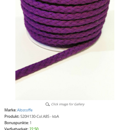
Click image for Gallery
Marke:
Albstoffe
Produkt:
520H130-Col.A85 - kbA
Bonuspunkte:
1
Verfügbarkeit:
22.50