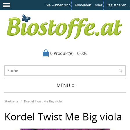
Sie können sich
Anmelden
oder
Registrieren
.
0 Produkt(e) - 0,00€
MENU
Startseite
Kordel Twist Me Big viola
Kordel Twist Me Big viola