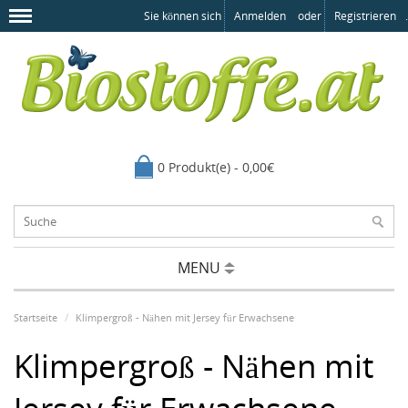
Sie können sich
Anmelden
oder
Registrieren
.
0 Produkt(e) - 0,00€
MENU
Startseite
Klimpergroß - Nähen mit Jersey für Erwachsene
Klimpergroß - Nähen mit