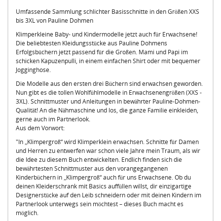
Umfassende Sammlung schlichter Basisschnitte in den Größen XXS
bis 3XL von Pauline Dohmen
Klimperkleine Baby- und Kindermodelle jetzt auch für Erwachsene!
Die beliebtesten Kleidungsstücke aus Pauline Dohmens
Erfolgsbüchern jetzt passend für die Großen. Mami und Papi im
schicken Kapuzenpulli, in einem einfachen Shirt oder mit bequemer
Jogginghose.
Die Modelle aus den ersten drei Büchern sind erwachsen geworden.
Nun gibt es die tollen Wohlfühlmodelle in Erwachsenengrößen (XXS -
3XL). Schnittmuster und Anleitungen in bewährter Pauline-Dohmen-
Qualität! An die Nähmaschine und los, die ganze Familie einkleiden,
gerne auch im Partnerlook.
Aus dem Vorwort:
"In „Klimpergroß“ wird Klimperklein erwachsen. Schnitte für Damen
und Herren zu entwerfen war schon viele Jahre mein Traum, als wir
die Idee zu diesem Buch entwickelten. Endlich finden sich die
bewährtesten Schnittmuster aus den vorangegangenen
Kinderbüchern in „Klimpergroß“ auch für uns Erwachsene. Ob du
deinen Kleiderschrank mit Basics auffüllen willst, dir einzigartige
Designerstücke auf den Leib schneidern oder mit deinen Kindern im
Partnerlook unterwegs sein möchtest – dieses Buch macht es
möglich.