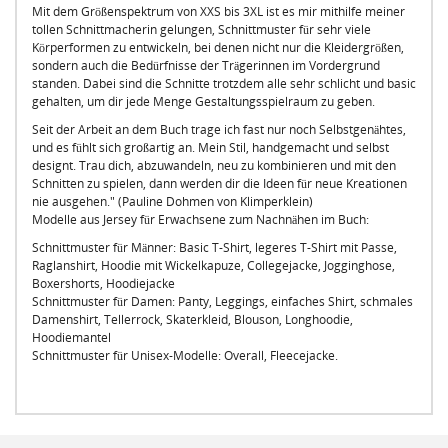
Mit dem Größenspektrum von XXS bis 3XL ist es mir mithilfe meiner
tollen Schnittmacherin gelungen, Schnittmuster für sehr viele
Körperformen zu entwickeln, bei denen nicht nur die Kleidergrößen,
sondern auch die Bedürfnisse der Trägerinnen im Vordergrund
standen. Dabei sind die Schnitte trotzdem alle sehr schlicht und basic
gehalten, um dir jede Menge Gestaltungsspielraum zu geben.
Seit der Arbeit an dem Buch trage ich fast nur noch Selbstgenähtes,
und es fühlt sich großartig an. Mein Stil, handgemacht und selbst
designt. Trau dich, abzuwandeln, neu zu kombinieren und mit den
Schnitten zu spielen, dann werden dir die Ideen für neue Kreationen
nie ausgehen." (Pauline Dohmen von Klimperklein)
Modelle aus Jersey für Erwachsene zum Nachnähen im Buch:
Schnittmuster für Männer: Basic T-Shirt, legeres T-Shirt mit Passe,
Raglanshirt, Hoodie mit Wickelkapuze, Collegejacke, Jogginghose,
Boxershorts, Hoodiejacke
Schnittmuster für Damen: Panty, Leggings, einfaches Shirt, schmales
Damenshirt, Tellerrock, Skaterkleid, Blouson, Longhoodie,
Hoodiemantel
Schnittmuster für Unisex-Modelle: Overall, Fleecejacke.