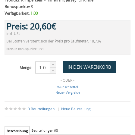
Produkt:
Klimperklein - Nähen mit Jersey für Kinder
Bonuspunkte:
8
Verfügbarkeit:
1.00
Preis:
20,60€
inkl. USt.
Bei Stoffen versteht sich der
Preis pro Laufmeter
. 18,73€
Preis in Bonuspunkte: 291
Menge:
- ODER -
Wunschzettel
Neuer Vergleich
0 Beurteilungen.
|
Neue Beurteilung
Beurteilungen (0)
Beschreibung