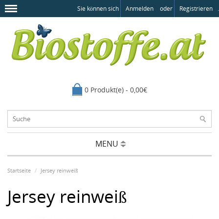
Sie können sich
Anmelden
oder
Registrieren
.
0 Produkt(e) - 0,00€
MENU
Startseite
Jersey reinweiß
Jersey reinweiß