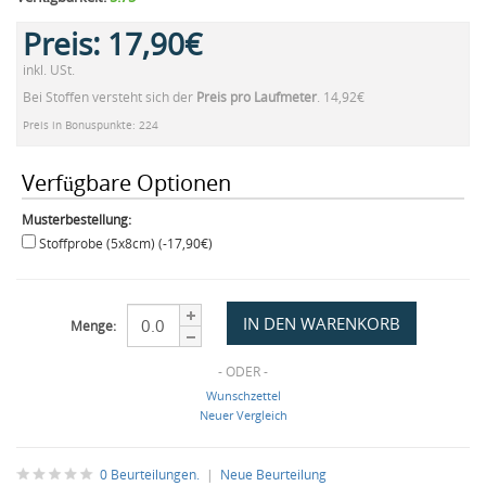
Preis:
17,90€
inkl. USt.
Bei Stoffen versteht sich der
Preis pro Laufmeter
. 14,92€
Preis in Bonuspunkte: 224
Verfügbare Optionen
Musterbestellung:
Stoffprobe (5x8cm) (-17,90€)
Menge:
- ODER -
Wunschzettel
Neuer Vergleich
0 Beurteilungen.
|
Neue Beurteilung