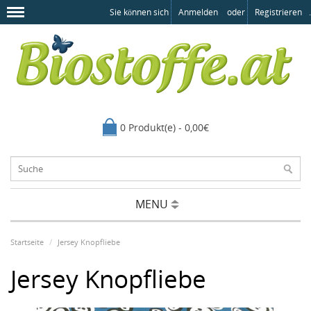
Sie können sich
Anmelden
oder
Registrieren
.
0 Produkt(e) - 0,00€
MENU
Startseite
Jersey Knopfliebe
Jersey Knopfliebe