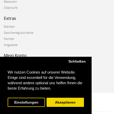
Retouren
Übersicht
Extras
Marken
Geschenkgutscheine
Partner
Angebote
Mein Konto
Schließen
Mein Konto
Auftragshistorie
Wir nutzen Cookies auf unserer Website.
Wunschzettel
Einige sind essentiell für die Verwendung,
Newsletter
während andere optional uns helfen Ihnen die
beste Erfahrung zu bieten.
Einstellungen
Akzeptieren
Biostoffe.at - 2025