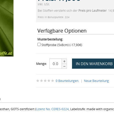
inkl. USt.
Bei Stoffen versteht sich der
Preis pro Laufmeter
. 14,
Preis in Bonuspunkte: 224
Verfügbare Optionen
Musterbestellung:
Stoffprobe (5x8cm) (-17,90€)
Menge:
0 Beurteilungen.
|
Neue Beurteilung
)
made with
sthan, GOTS-zertifiziert (
Lizenz No. CERES-0224
, Labelstufe:
organic