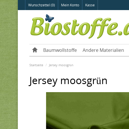
Wunschzettel (0)
Mein Konto
Kasse
Baumwollstoffe
Andere Materialien
Startseite
Jersey moosgrün
Jersey moosgrün