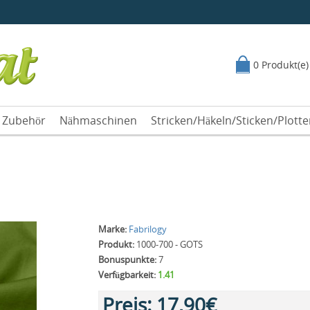
0 Produkt(e)
Zubehör
Nähmaschinen
Stricken/Häkeln/Sticken/Plott
Marke:
Fabrilogy
Produkt:
1000-700 - GOTS
Bonuspunkte:
7
Verfügbarkeit:
1.41
Preis:
17,90€