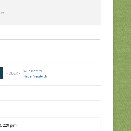
92€
Wunschzettel
- ODER -
Neuer Vergleich
), 220 g/m²