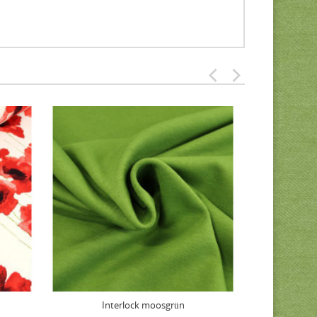
Interlock moosgrün
Nähgarn rP