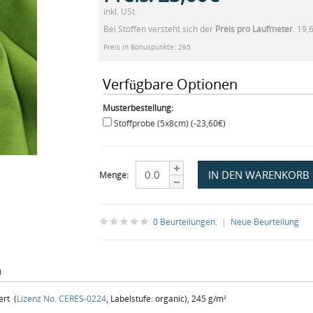
inkl. USt.
Bei Stoffen versteht sich der
Preis pro Laufmeter
. 19,
Preis in Bonuspunkte: 295
Verfügbare Optionen
Musterbestellung:
Stoffprobe (5x8cm) (-23,60€)
Menge:
0 Beurteilungen.
|
Neue Beurteilung
)
ert (
Lizenz No. CERES-0224
, Labelstufe: organic), 245 g/m²