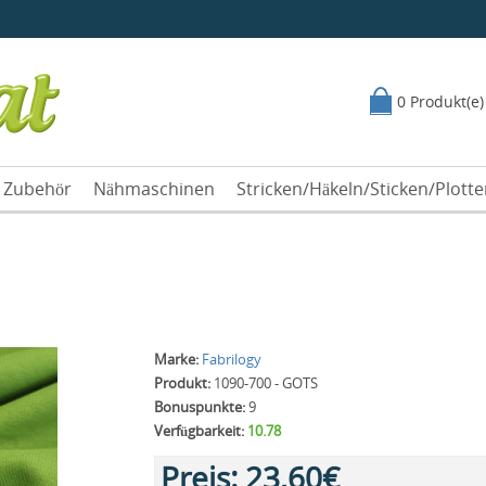
0 Produkt(e)
Zubehör
Nähmaschinen
Stricken/Häkeln/Sticken/Plott
Marke:
Fabrilogy
Produkt:
1090-700 - GOTS
Bonuspunkte:
9
Verfügbarkeit:
10.78
Preis:
23,60€