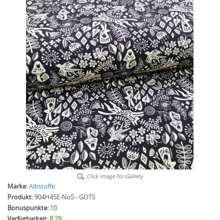
Click image for Gallery
Marke:
Albstoffe
Produkt:
904H45E-No5 - GOTS
Bonuspunkte:
10
Verfügbarkeit:
8.29