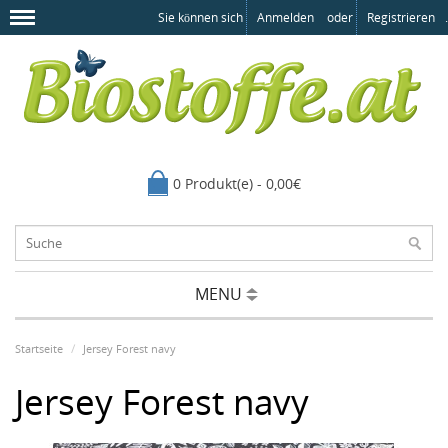
Sie können sich
Anmelden
oder
Registrieren
.
0 Produkt(e) - 0,00€
MENU
Startseite
Jersey Forest navy
Jersey Forest navy